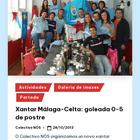
Posted
Actividades
Galería de imaxes
in
Portada
Xantar Málaga-Celta: goleada 0-5
de postre
Colectivo NÓS
28/10/2013
Posted
by
O Colectivo NÓS organizamos un novo xantar