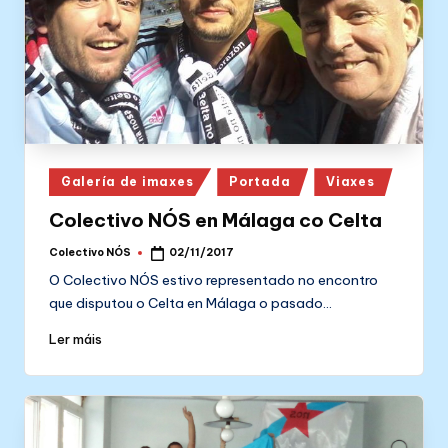
Posted
Galería de imaxes
Portada
Viaxes
in
Colectivo NÓS en Málaga co Celta
Colectivo NÓS
02/11/2017
Posted
by
O Colectivo NÓS estivo representado no encontro
que disputou o Celta en Málaga o pasado…
Ler máis