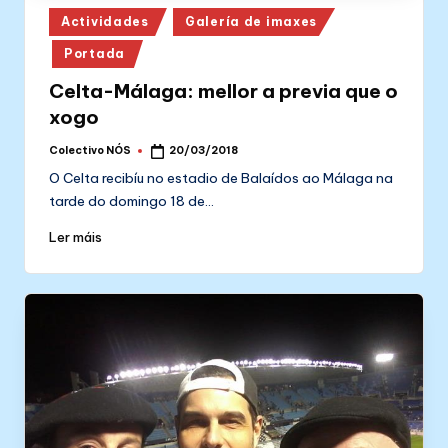
Posted
Actividades
Galería de imaxes
in
Portada
Celta-Málaga: mellor a previa que o
xogo
Colectivo NÓS
20/03/2018
Posted
by
O Celta recibíu no estadio de Balaídos ao Málaga na
tarde do domingo 18 de…
Ler máis