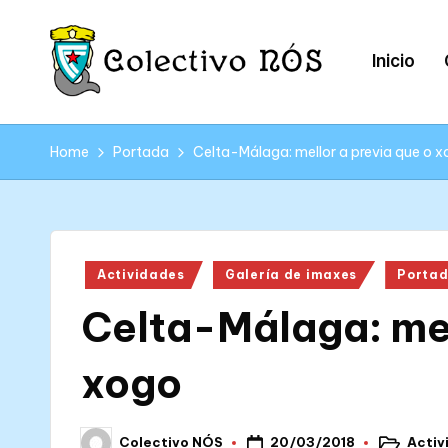
Skip
Inicio
to
content
C
Páxina
web
o
Home
Portada
Celta-Málaga: mellor a previa que o 
oficial
l
do
Colectivo
e
NÓS
Posted
Actividades
Galería de imaxes
Porta
c
in
Celta-Málaga: mel
ti
v
xogo
o
20/03/2018
Activ
Colectivo NÓS