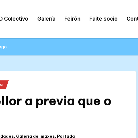
O Colectivo
Galería
Feirón
Faite socio
Con
xogo
da
lor a previa que o
idades
,
Galería de imaxes
,
Portada