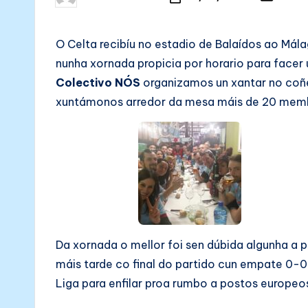
N
Posted
Posted
in
by
Ó
O Celta recibíu no estadio de Balaídos ao Mál
S
nunha xornada propicia por horario para facer 
Colectivo NÓS
organizamos un xantar no coñe
xuntámonos arredor da mesa máis de 20 mem
Da xornada o mellor foi sen dúbida algunha a
máis tarde co final do partido cun empate 0-0 
Liga para enfilar proa rumbo a postos europeo