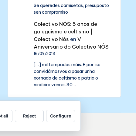
Se queredes camisetas, presuposto
sen compromiso
Colectivo NÓS: 5 anos de
galeguismo e celtismo |
Colectivo Nós
en
V
Aniversario do Colectivo NÓS
16/09/2018
[…] mil tempadas máis. E por iso
convidámosvos a pasar unha
xornada de celtismo e patria o
vindeiro venres 30…
t all
Reject
Configure
de datos