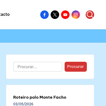
Facebook
X
Youtube
Instagram
tacto
–
–
–
–
Colectivo
Colectivo
Colectivo
Colectivo
Nós
Nós
Nós
Nós
Buscar
Procurar
Roteiro polo Monte Facho
03/05/2026