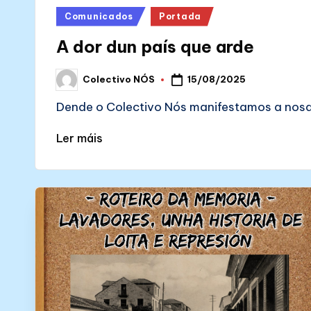
Posted
Comunicados
Portada
in
A dor dun país que arde
15/08/2025
Colectivo NÓS
Posted
by
Dende o Colectivo Nós manifestamos a nosa
Ler máis