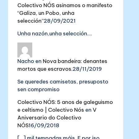
Colectivo NÓS asinamos o manifesto
“Galiza, un Pobo, unha
selección”
28/09/2021
Unha nazón,unha selección....
Nacho
en
Nova bandeira: denantes
mortos que escravos.
28/11/2019
Se queredes camisetas, presuposto
sen compromiso
Colectivo NÓS: 5 anos de galeguismo
e celtismo | Colectivo Nós
en
V
Aniversario do Colectivo
NÓS
16/09/2018
[…] mil tempadas máis. E por iso