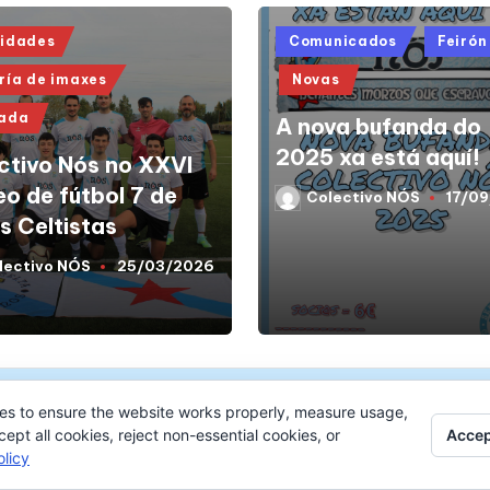
d
Posted
vidades
Comunicados
Feirón
in
ría de imaxes
Novas
tada
A nova bufanda do
2025 xa está aquí!
ctivo Nós no XXVI
eo de fútbol 7 de
Colectivo NÓS
17/0
Posted
by
s Celtistas
lectivo NÓS
25/03/2026
d
es to ensure the website works properly, measure usage,
Accep
pt all cookies, reject non-essential cookies, or
licy
ght 2026 —
Colectivo NÓS
-
Aviso legal
-
Protección 