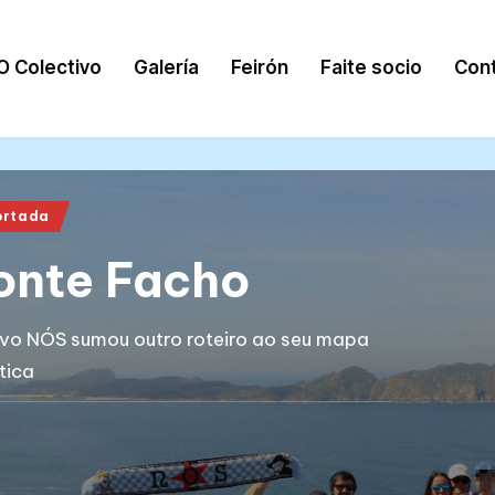
O Colectivo
Galería
Feirón
Faite socio
Con
ortada
onte Facho
ivo NÓS sumou outro roteiro ao seu mapa
tica