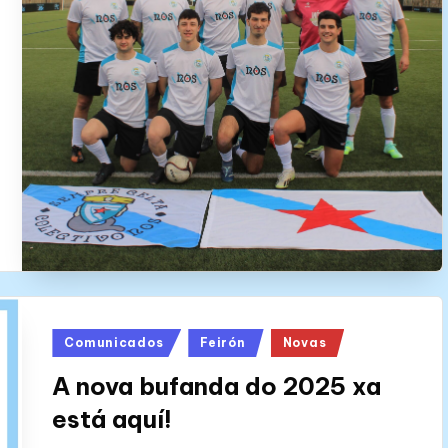
Posted
Comunicados
Feirón
Novas
in
A nova bufanda do 2025 xa
está aquí!