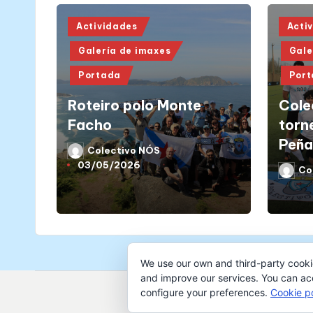
Posted
Poste
Actividades
Acti
in
in
Galería de imaxes
Gale
Portada
Por
Roteiro polo Monte
Cole
Facho
torn
Peña
Colectivo NÓS
Posted
03/05/2026
by
Co
Poste
by
We use our own and third-party cooki
and improve our services. You can acce
configure your preferences.
Cookie po
Copyri