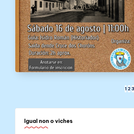
Paxinación
1
2
de
entradas
Igual non o viches