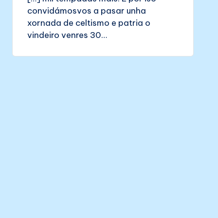
convidámosvos a pasar unha
xornada de celtismo e patria o
vindeiro venres 30…