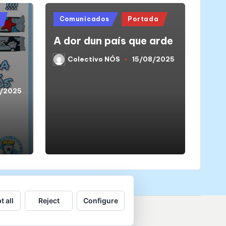
Posted
Comunicados
Portada
in
A dor dun país que arde
Colectivo NÓS
15/08/2025
Posted
by
9/2025
t all
Reject
Configure
de datos