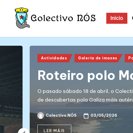
Skip
Inicio
to
content
C
Páxina
web
o
oficial
Posted
l
Actividades
Galería de imaxes
P
do
in
Colectivo
e
Roteiro polo M
NÓS
c
O pasado sábado 18 de abril, o Colect
ti
de descubertas pola Galiza máis autén
v
03/05/2026
Colectivo NÓS
Posted
o
by
LER MÁIS