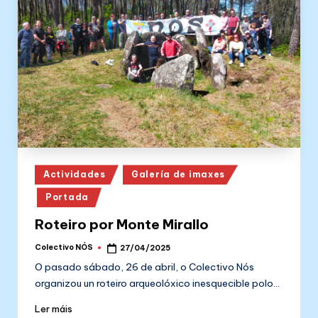
Posted
Actividades
Galería de imaxes
in
Portada
Roteiro por Monte Mirallo
Colectivo NÓS
27/04/2025
Posted
by
O pasado sábado, 26 de abril, o Colectivo Nós
organizou un roteiro arqueolóxico inesquecible polo…
Ler máis