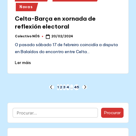
in
Novas
Celta-Barça en xornada de
reflexión electoral
Colectivo NÓS
20/02/2024
Posted
by
O pasado sábado 17 de febreiro coincidía a disputa
en Balaídos do encontro entre Celta…
Ler máis
Paxinación
1
2
3
4
…
45
PREVIOUS
NEXT
PAGE
PAGE
de
entradas
Buscar
Procurar