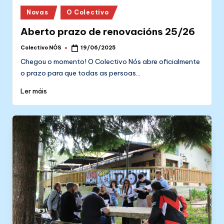
Posted
Novas
O Colectivo
in
Aberto prazo de renovacións 25/26
Colectivo NÓS
19/06/2025
Posted
by
Chegou o momento! O Colectivo Nós abre oficialmente
o prazo para que todas as persoas…
Ler máis