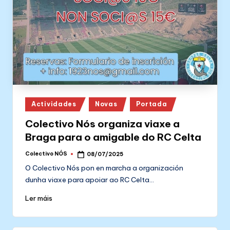
Posted
Actividades
Novas
Portada
in
Colectivo Nós organiza viaxe a
Braga para o amigable do RC Celta
Colectivo NÓS
08/07/2025
Posted
by
O Colectivo Nós pon en marcha a organización
dunha viaxe para apoiar ao RC Celta…
Ler máis