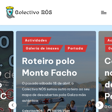
Skip
to
C
content
Páxina
web
o
oficial
l
Posted
Pos
do
Actividades
Ac
in
in
Colectivo
e
Galería de imaxes
Portada
G
NÓS
c
Roteiro polo
C
ti
e
Monte Facho
n
v
o
o
d
O pasado sábado 18 de abril, o
N
Colectivo NÓS sumou outro roteiro ao seu
RC
P
mapa de descubertas pola Galiza máis
Ó
auténtica
S
O Co
Colectivo NÓS
03/05/2026
Posted