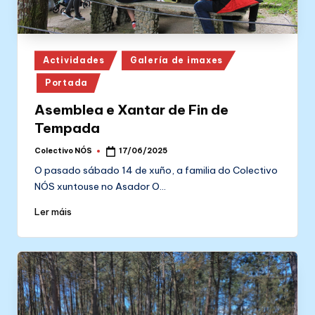
Posted
Actividades
Galería de imaxes
in
Portada
Asemblea e Xantar de Fin de
Tempada
Colectivo NÓS
17/06/2025
Posted
by
O pasado sábado 14 de xuño, a familia do Colectivo
NÓS xuntouse no Asador O…
Ler máis