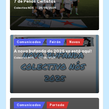
7 de Peñas Celtistas
Colectivo NÓS
25/03/2026
Posted
by
Posted
Comunicados
Feirón
Novas
in
A nova bufanda do 2025 xa está aquí!
Colectivo NÓS
17/09/2025
Posted
by
Posted
Comunicados
Portada