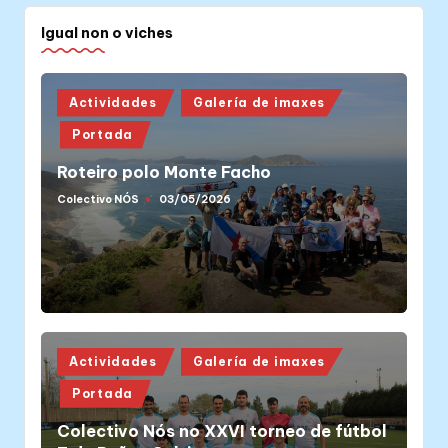
Igual non o viches
Posted
Actividades
Galería de imaxes
in
Portada
Roteiro polo Monte Facho
Colectivo NÓS
03/05/2026
Posted
by
Posted
Actividades
Galería de imaxes
in
Portada
Colectivo Nós no XXVI torneo de fútbol