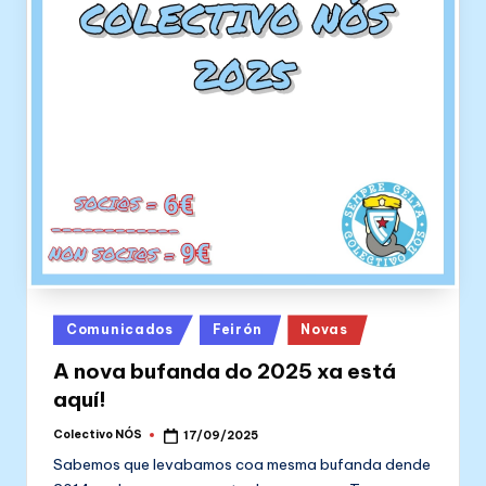
Posted
Comunicados
Feirón
Novas
in
A nova bufanda do 2025 xa está
aquí!
Colectivo NÓS
17/09/2025
Posted
by
Sabemos que levabamos coa mesma bufanda dende