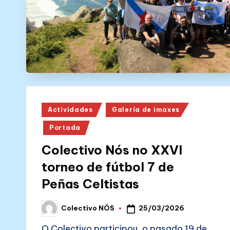
N
Ó
S
Posted
Actividades
Galería de imaxes
in
Portada
Colectivo Nós no XXVI
torneo de fútbol 7 de
Peñas Celtistas
25/03/2026
Colectivo NÓS
Posted
by
O Colectivo participou, o pasado 19 de