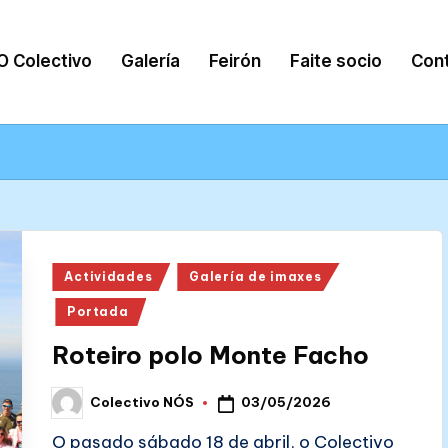
O Colectivo
Galería
Feirón
Faite socio
Con
Posted
Actividades
Galería de imaxes
in
Portada
Roteiro polo Monte Facho
03/05/2026
Colectivo NÓS
Posted
by
O pasado sábado 18 de abril, o Colectivo