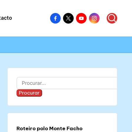
Facebook
X
Youtube
Instagram
tacto
–
–
–
–
Colectivo
Colectivo
Colectivo
Colectivo
Nós
Nós
Nós
Nós
Buscar
Procurar
Roteiro polo Monte Facho