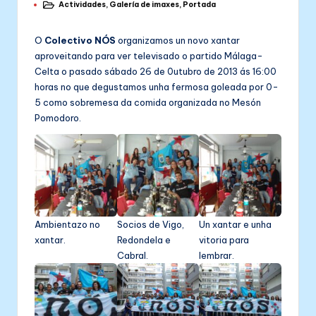
Actividades
,
Galería de imaxes
,
Portada
by
Posted
in
O
Colectivo NÓS
organizamos un novo xantar
aproveitando para ver televisado o partido Málaga-
Celta o pasado sábado 26 de 0utubro de 2013 ás 16:00
horas no que degustamos unha fermosa goleada por 0-
5 como sobremesa da comida organizada no Mesón
Pomodoro.
Ambientazo no
Socios de Vigo,
Un xantar e unha
xantar.
Redondela e
vitoria para
Cabral.
lembrar.