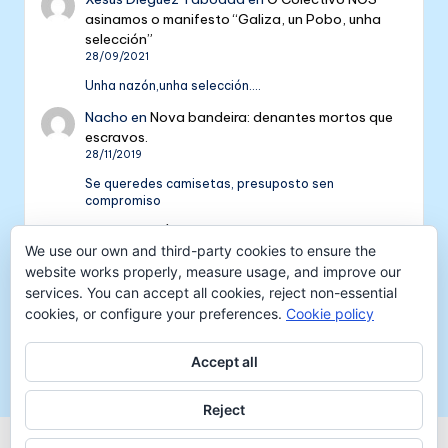
asinamos o manifesto “Galiza, un Pobo, unha
selección”
28/09/2021
Unha nazón,unha selección....
Nacho
en
Nova bandeira: denantes mortos que
escravos.
28/11/2019
Se queredes camisetas, presuposto sen
compromiso
Colectivo NÓS: 5 anos de galeguismo e celtismo
We use our own and third-party cookies to ensure the
| Colectivo Nós
en
V Aniversario do Colectivo
NÓS
website works properly, measure usage, and improve our
16/09/2018
services. You can accept all cookies, reject non-essential
cookies, or configure your preferences.
Cookie policy
[…] mil tempadas máis. E por iso convidámosvos a
pasar unha xornada de celtismo e patria o vindeiro
venres 30…
Accept all
Reject