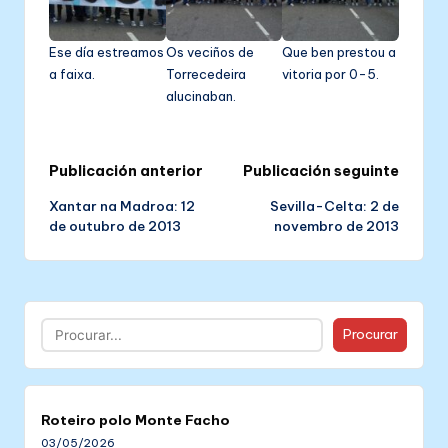
Ese día estreamos
Os veciños de
Que ben prestou a
a faixa.
Torrecedeira
vitoria por 0-5.
alucinaban.
Post
Publicación anterior
Publicación seguinte
Xantar na Madroa: 12
Sevilla-Celta: 2 de
navigation
de outubro de 2013
novembro de 2013
Buscar
Procurar
Roteiro polo Monte Facho
03/05/2026