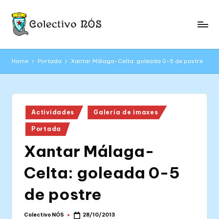
Skip
to
C
content
Páxina
web
o
Home
Portada
Xantar Málaga-Celta: goleada 0-5 de postre
oficial
l
do
Colectivo
e
NÓS
c
Posted
Actividades
Galería de imaxes
in
ti
Portada
v
Xantar Málaga-
o
Celta: goleada 0-5
N
Ó
de postre
S
Colectivo NÓS
28/10/2013
Posted