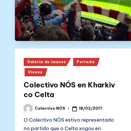
N
Ó
S
Posted
Galería de imaxes
Portada
in
Viaxes
Colectivo NÓS en Kharkiv
co Celta
18/02/2017
Colectivo NÓS
Posted
by
O Colectivo NÓS estivo representado
no partido que o Celta xogou en