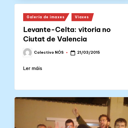
Posted
Galería de imaxes
Viaxes
in
Levante-Celta: vitoria no
Ciutat de Valencia
21/03/2015
Colectivo NÓS
Posted
by
Ler máis