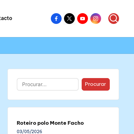
Facebook
X
Youtube
Instagram
tacto
–
–
–
–
Colectivo
Colectivo
Colectivo
Colectivo
Nós
Nós
Nós
Nós
Buscar
Procurar
Roteiro polo Monte Facho
03/05/2026