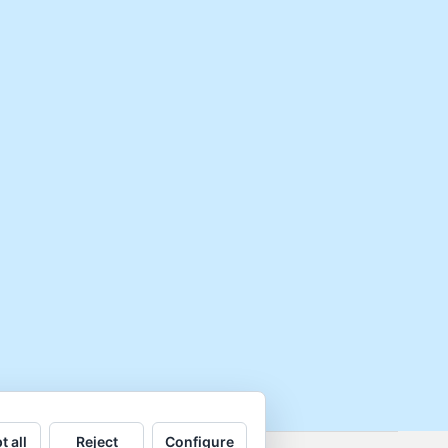
t all
Reject
Configure