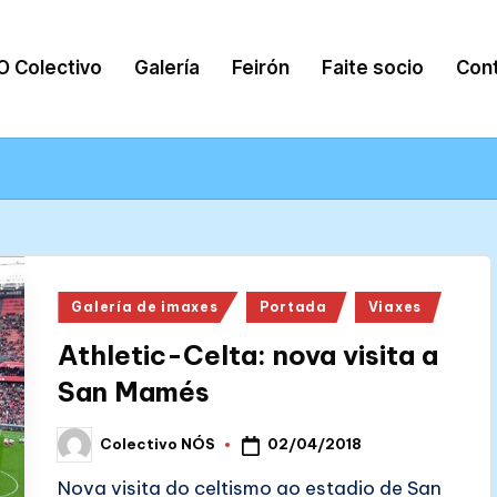
O Colectivo
Galería
Feirón
Faite socio
Con
Posted
Galería de imaxes
Portada
Viaxes
in
Athletic-Celta: nova visita a
San Mamés
02/04/2018
Colectivo NÓS
Posted
by
Nova visita do celtismo ao estadio de San