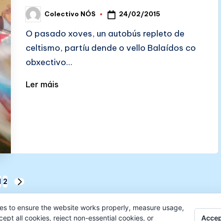
24/02/2015
Colectivo NÓS
Posted
by
O pasado xoves, un autobús repleto de
celtismo, partíu dende o vello Balaídos co
obxectivo…
Ler máis
1
2
NEXT
PAGE
es to ensure the website works properly, measure usage,
Accep
pt all cookies, reject non-essential cookies, or