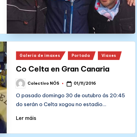
Posted
Galería de imaxes
Portada
Viaxes
in
Co Celta en Gran Canaria
01/11/2016
Colectivo NÓS
Posted
by
O pasado domingo 30 de outubro ás 20:45
do serán o Celta xogou no estadio…
Ler máis