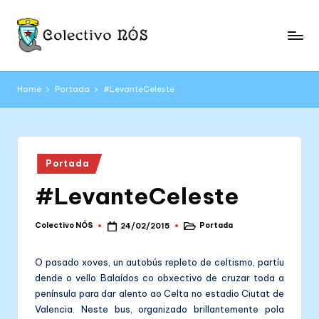
Skip
to
C
content
Páxina
web
o
Home
Portada
#LevanteCeleste
oficial
l
do
Colectivo
e
NÓS
c
Posted
Portada
in
ti
#LevanteCeleste
v
o
Colectivo NÓS
Portada
24/02/2015
Posted
Posted
by
in
N
O pasado xoves, un autobús repleto de celtismo, partíu
Ó
dende o vello Balaídos co obxectivo de cruzar toda a
península para dar alento ao Celta no estadio Ciutat de
S
Valencia. Neste bus, organizado brillantemente pola