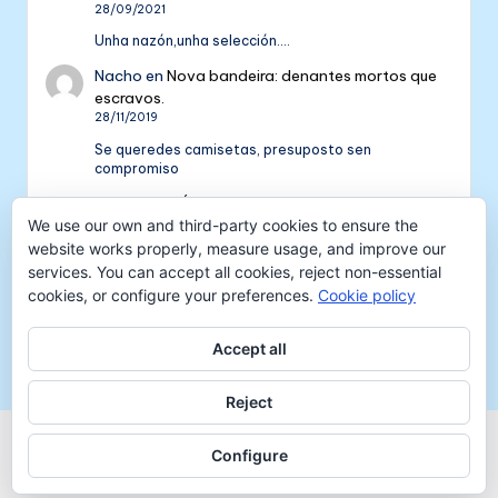
28/09/2021
Unha nazón,unha selección....
Nacho
en
Nova bandeira: denantes mortos que
escravos.
28/11/2019
Se queredes camisetas, presuposto sen
compromiso
Colectivo NÓS: 5 anos de galeguismo e celtismo
| Colectivo Nós
en
V Aniversario do Colectivo
We use our own and third-party cookies to ensure the
NÓS
website works properly, measure usage, and improve our
16/09/2018
services. You can accept all cookies, reject non-essential
cookies, or configure your preferences.
Cookie policy
[…] mil tempadas máis. E por iso convidámosvos a
pasar unha xornada de celtismo e patria o vindeiro
venres 30…
Accept all
Reject
Copyright 2026 —
Colectivo NÓS
-
Aviso legal
-
Configure
Protección de datos