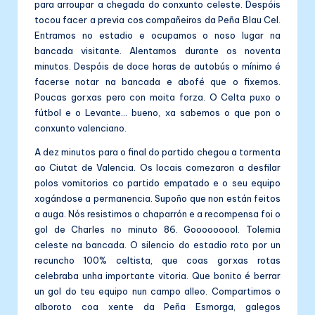
para arroupar a chegada do conxunto celeste. Despóis
tocou facer a previa cos compañeiros da Peña Blau Cel.
Entramos no estadio e ocupamos o noso lugar na
bancada visitante. Alentamos durante os noventa
minutos. Despóis de doce horas de autobús o mínimo é
facerse notar na bancada e abofé que o fixemos.
Poucas gorxas pero con moita forza. O Celta puxo o
fútbol e o Levante… bueno, xa sabemos o que pon o
conxunto valenciano.
A dez minutos para o final do partido chegou a tormenta
ao Ciutat de Valencia. Os locais comezaron a desfilar
polos vomitorios co partido empatado e o seu equipo
xogándose a permanencia. Supoño que non están feitos
a auga. Nós resistimos o chaparrón e a recompensa foi o
gol de Charles no minuto 86. Gooooooool. Tolemia
celeste na bancada. O silencio do estadio roto por un
recuncho 100% celtista, que coas gorxas rotas
celebraba unha importante vitoria. Que bonito é berrar
un gol do teu equipo nun campo alleo. Compartimos o
alboroto coa xente da Peña Esmorga, galegos