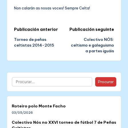
Non calarán as nosas voces! Sempre Celta!
Post
Publicación anterior
Publicación seguinte
Torneo de peñas
Colectivo NÓS:
navigation
celtistas 2014-2015
celtismo e galeguismo
a partes iguáis
Buscar
Procurar
Roteiro polo Monte Facho
03/05/2026
Colectivo Nós no XXVI torneo de fútbol 7 de Peñas
Celtistas