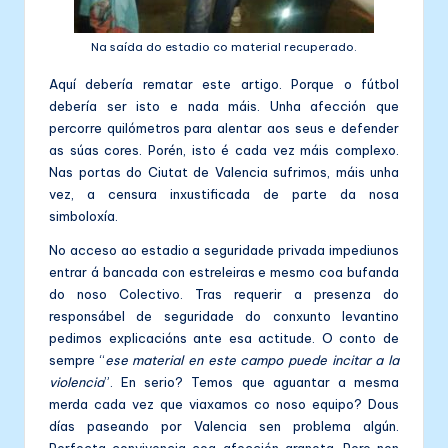
Na saída do estadio co material recuperado.
Aquí debería rematar este artigo. Porque o fútbol
debería ser isto e nada máis. Unha afección que
percorre quilómetros para alentar aos seus e defender
as súas cores. Porén, isto é cada vez máis complexo.
Nas portas do Ciutat de Valencia sufrimos, máis unha
vez, a censura inxustificada de parte da nosa
simboloxía.
No acceso ao estadio a seguridade privada impediunos
entrar á bancada con estreleiras e mesmo coa bufanda
do noso Colectivo. Tras requerir a presenza do
responsábel de seguridade do conxunto levantino
pedimos explicacións ante esa actitude. O conto de
sempre “
ese material en este campo puede incitar a la
violencia
”. En serio? Temos que aguantar a mesma
merda cada vez que viaxamos co noso equipo? Dous
días paseando por Valencia sen problema algún.
Perfecta convivencia coa afección granota. Pero non