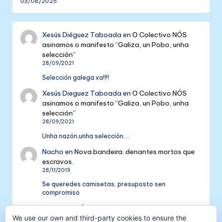
03/08/2025
Xesús Diéguez Taboada
en
O Colectivo NÓS
asinamos o manifesto “Galiza, un Pobo, unha
selección”
28/09/2021
Selección galega xa!!!!
Xesús Dieguez Taboada
en
O Colectivo NÓS
asinamos o manifesto “Galiza, un Pobo, unha
selección”
28/09/2021
Unha nazón,unha selección....
Nacho
en
Nova bandeira: denantes mortos que
escravos.
28/11/2019
Se queredes camisetas, presuposto sen
compromiso
Colectivo NÓS: 5 anos de galeguismo e celtismo
We use our own and third-party cookies to ensure the
| Colectivo Nós
en
V Aniversario do Colectivo