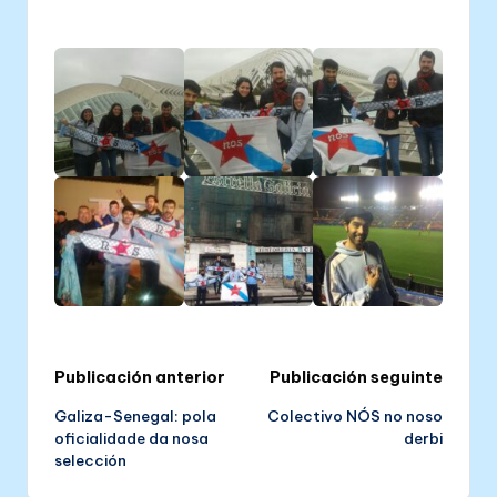
in
Post
Publicación anterior
Publicación seguinte
Galiza-Senegal: pola
Colectivo NÓS no noso
navigation
oficialidade da nosa
derbi
selección