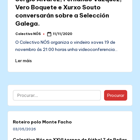
Vero Boquete e Xurxo Souto
conversarán sobre a Selección
Galega.
Colectivo NÓS
11/11/2020
Posted
by
O Colectivo NÓS organiza o vindeiro xoves 19 de
novembro ás 21:00 horas unha videoconferencia…
Ler máis
Buscar
Procurar
Roteiro polo Monte Facho
03/05/2026
Colectivo Nós no XXVI torneo de fútbol 7 de Peñas