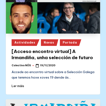
Posted
Actividades
Novas
Portada
in
[Acceso encontro virtual] A
Irmandiña, unha selección de futuro
Colectivo NÓS
19/11/2020
Posted
by
Accede ao encontro virtual sobre a Selección Galega
que teremos hoxe xoves 19 dende ás…
Ler máis