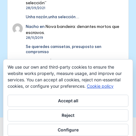
selección”
28/09/2021
Unha nazón,unha selección....
Nacho
en
Nova bandeira: denantes mortos que
escravos.
28/11/2019
Se queredes camisetas, presuposto sen
compromiso
Colectivo NÓS: 5 anos de galeguismo e celtismo
We use our own and third-party cookies to ensure the
| Colectivo Nós
en
V Aniversario do Colectivo
NÓS
website works properly, measure usage, and improve our
16/09/2018
services. You can accept all cookies, reject non-essential
cookies, or configure your preferences.
Cookie policy
[…] mil tempadas máis. E por iso convidámosvos a
pasar unha xornada de celtismo e patria o vindeiro
venres 30…
Accept all
Reject
Copyright 2026 —
Colectivo NÓS
-
Aviso legal
-
Configure
Protección de datos