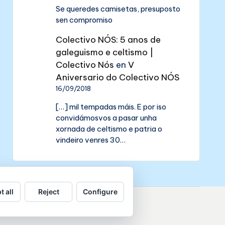
Se queredes camisetas, presuposto
sen compromiso
Colectivo NÓS: 5 anos de
galeguismo e celtismo |
Colectivo Nós
en
V
Aniversario do Colectivo NÓS
16/09/2018
[…] mil tempadas máis. E por iso
convidámosvos a pasar unha
xornada de celtismo e patria o
vindeiro venres 30…
t all
Reject
Configure
de datos