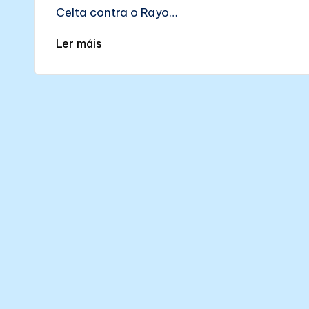
Celta contra o Rayo…
Ler máis