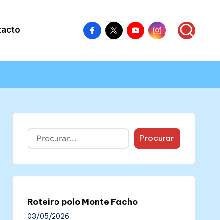
Facebook
X
Youtube
Instagram
tacto
–
–
–
–
Colectivo
Colectivo
Colectivo
Colectivo
Nós
Nós
Nós
Nós
Buscar
Procurar
Roteiro polo Monte Facho
03/05/2026