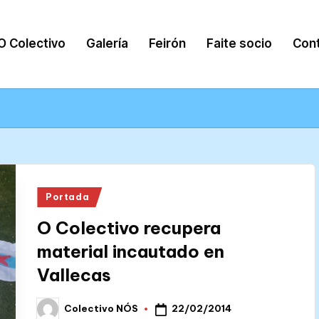
O Colectivo
Galería
Feirón
Faite socio
Con
Posted
Portada
in
O Colectivo recupera
material incautado en
Vallecas
22/02/2014
Colectivo NÓS
Posted