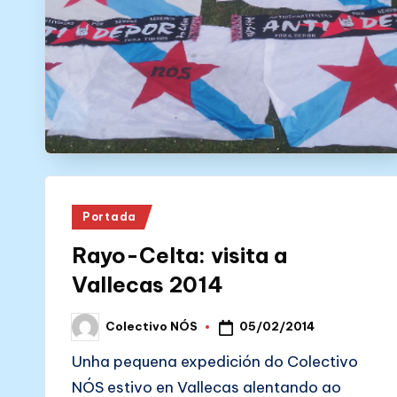
N
Ó
S
Posted
Portada
in
Rayo-Celta: visita a
Vallecas 2014
05/02/2014
Colectivo NÓS
Posted
by
Unha pequena expedición do Colectivo
NÓS estivo en Vallecas alentando ao