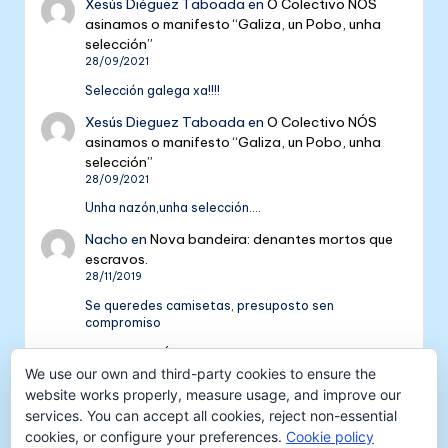
Xesús Diéguez Taboada
en
O Colectivo NÓS
asinamos o manifesto “Galiza, un Pobo, unha
selección”
28/09/2021
Selección galega xa!!!!
Xesús Dieguez Taboada
en
O Colectivo NÓS
asinamos o manifesto “Galiza, un Pobo, unha
selección”
28/09/2021
Unha nazón,unha selección....
Nacho
en
Nova bandeira: denantes mortos que
escravos.
28/11/2019
Se queredes camisetas, presuposto sen
compromiso
Colectivo NÓS: 5 anos de galeguismo e celtismo
| Colectivo Nós
en
V Aniversario do Colectivo
We use our own and third-party cookies to ensure the
NÓS
website works properly, measure usage, and improve our
16/09/2018
services. You can accept all cookies, reject non-essential
cookies, or configure your preferences.
Cookie policy
[…] mil tempadas máis. E por iso convidámosvos a