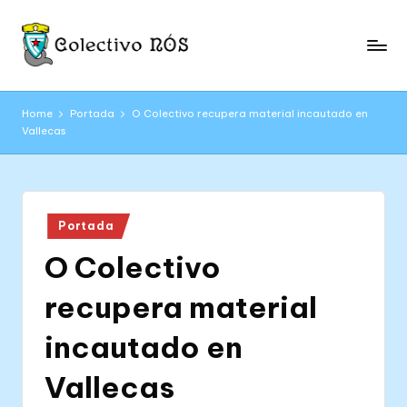
Skip
to
C
content
Páxina
web
o
Home
Portada
O Colectivo recupera material incautado en
oficial
Vallecas
l
do
Colectivo
e
NÓS
c
Posted
ti
Portada
in
O Colectivo
v
o
recupera material
N
incautado en
Ó
Vallecas
S