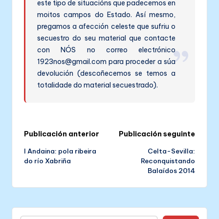
este tipo de situacións que padecemos en
moitos campos do Estado. Así mesmo,
pregamos a afección celeste que sufriu o
secuestro do seu material que contacte
con NÓS no correo electrónico
1923nos@gmail.com para proceder a súa
devolución (descoñecemos se temos a
totalidade do material secuestrado).
Post
Publicación anterior
Publicación seguinte
I Andaina: pola ribeira
Celta-Sevilla:
navigation
do río Xabriña
Reconquistando
Balaídos 2014