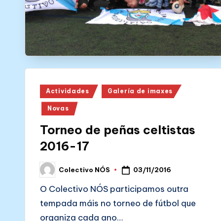
Posted
Actividades
Galería de imaxes
in
Novas
Torneo de peñas celtistas
2016-17
03/11/2016
Colectivo NÓS
Posted
by
O Colectivo NÓS participamos outra
tempada máis no torneo de fútbol que
organiza cada ano…