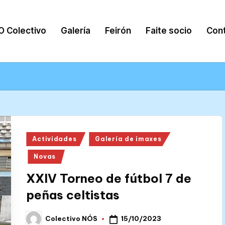
O Colectivo
Galería
Feirón
Faite socio
Con
Posted
Actividades
Galería de imaxes
in
Novas
XXIV Torneo de fútbol 7 de
peñas celtistas
15/10/2023
Colectivo NÓS
Posted