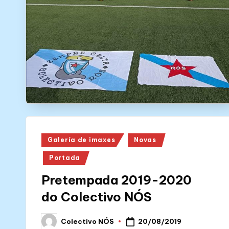
N
Ó
S
Posted
Galería de imaxes
Novas
in
Portada
Pretempada 2019-2020
do Colectivo NÓS
20/08/2019
Colectivo NÓS
Posted