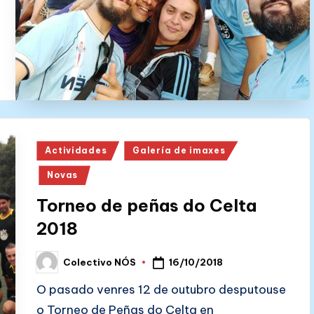
Posted
Actividades
Galería de imaxes
in
Novas
Torneo de peñas do Celta
2018
16/10/2018
Colectivo NÓS
Posted
by
O pasado venres 12 de outubro desputouse
o Torneo de Peñas do Celta en