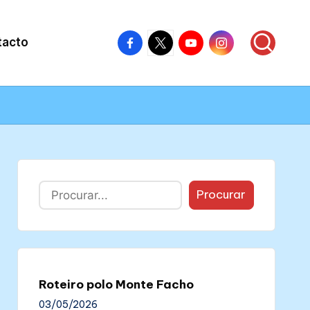
Facebook
X
Youtube
Instagram
tacto
–
–
–
–
Colectivo
Colectivo
Colectivo
Colectivo
Nós
Nós
Nós
Nós
Buscar
Procurar
Roteiro polo Monte Facho
03/05/2026