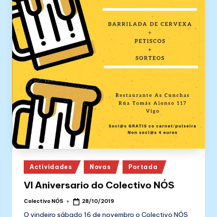
Posted
Actividades
Novas
Portada
in
VI Aniversario do Colectivo NÓS
Colectivo NÓS
28/10/2019
Posted
by
O vindeiro sábado 16 de novembro o Colectivo NÓS