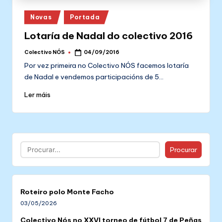
Posted
Novas
Portada
in
Lotaría de Nadal do colectivo 2016
Colectivo NÓS
04/09/2016
Posted
by
Por vez primeira no Colectivo NÓS facemos lotaría
de Nadal e vendemos participacións de 5…
Ler máis
Buscar
Procurar
Roteiro polo Monte Facho
03/05/2026
Colectivo Nós no XXVI torneo de fútbol 7 de Peñas