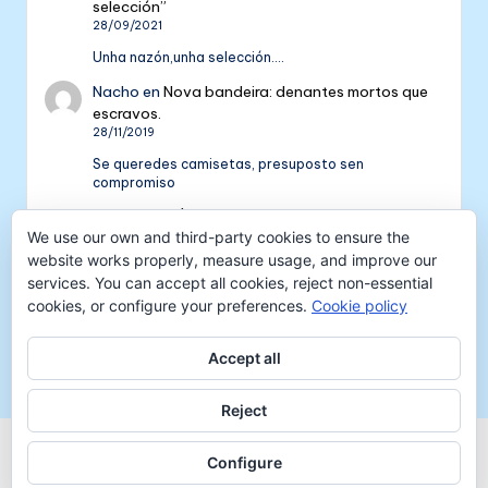
selección”
28/09/2021
Unha nazón,unha selección....
Nacho
en
Nova bandeira: denantes mortos que
escravos.
28/11/2019
Se queredes camisetas, presuposto sen
compromiso
Colectivo NÓS: 5 anos de galeguismo e celtismo
We use our own and third-party cookies to ensure the
| Colectivo Nós
en
V Aniversario do Colectivo
NÓS
website works properly, measure usage, and improve our
16/09/2018
services. You can accept all cookies, reject non-essential
cookies, or configure your preferences.
Cookie policy
[…] mil tempadas máis. E por iso convidámosvos a
pasar unha xornada de celtismo e patria o vindeiro
venres 30…
Accept all
Reject
Copyright 2026 —
Colectivo NÓS
-
Aviso legal
-
Configure
Protección de datos