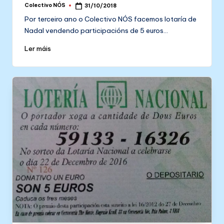
Colectivo NÓS
31/10/2018
Posted
by
Por terceiro ano o Colectivo NÓS facemos lotaría de
Nadal vendendo participacións de 5 euros…
Ler máis