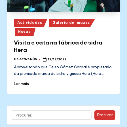
Posted
Actividades
Galería de imaxes
in
Novas
Visita e cata na fábrica de sidra
Hera
Colectivo NÓS
12/12/2022
Posted
by
Aproveitando que Celso Gómez Corbal é propietario
da premiada marca de sidra viguesa Hera (Hera…
Ler máis
Buscar
Procurar