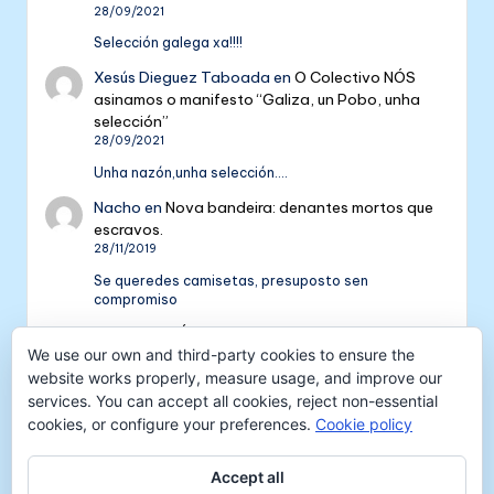
28/09/2021
Selección galega xa!!!!
Xesús Dieguez Taboada
en
O Colectivo NÓS
asinamos o manifesto “Galiza, un Pobo, unha
selección”
28/09/2021
Unha nazón,unha selección....
Nacho
en
Nova bandeira: denantes mortos que
escravos.
28/11/2019
Se queredes camisetas, presuposto sen
compromiso
Colectivo NÓS: 5 anos de galeguismo e celtismo
We use our own and third-party cookies to ensure the
| Colectivo Nós
en
V Aniversario do Colectivo
NÓS
website works properly, measure usage, and improve our
16/09/2018
services. You can accept all cookies, reject non-essential
cookies, or configure your preferences.
Cookie policy
[…] mil tempadas máis. E por iso convidámosvos a
pasar unha xornada de celtismo e patria o vindeiro
venres 30…
Accept all