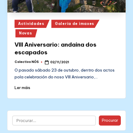
Posted
Actividades
Galería de imaxes
in
Novas
VIII Aniversario: andaina dos
escapados
Colectivo NÓS
02/11/2021
Posted
by
O pasado sábado 23 de outubro, dentro dos actos
pola celebración do noso VIII Aniversario,…
Ler máis
Buscar
Procurar