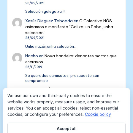
28/09/2021
Selección galega xa!!!!
Xesús Dieguez Taboada
en
O Colectivo NÓS
asinamos o manifesto “Galiza, un Pobo, unha
selección”
28/09/2021
Unha nazón,unha selección....
Nacho
en
Nova bandeira: denantes mortos que
escravos.
28/11/2019
Se queredes camisetas, presuposto sen
compromiso
Colectivo NÓS: 5 anos de galeguismo e celtismo
We use our own and third-party cookies to ensure the
| Colectivo Nós
en
V Aniversario do Colectivo
NÓS
website works properly, measure usage, and improve our
16/09/2018
services. You can accept all cookies, reject non-essential
cookies, or configure your preferences.
Cookie policy
[…] mil tempadas máis. E por iso convidámosvos a
pasar unha xornada de celtismo e patria o vindeiro
venres 30…
Accept all