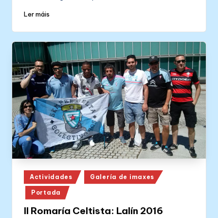
Ler máis
Posted
Actividades
Galería de imaxes
in
Portada
II Romaría Celtista: Lalín 2016