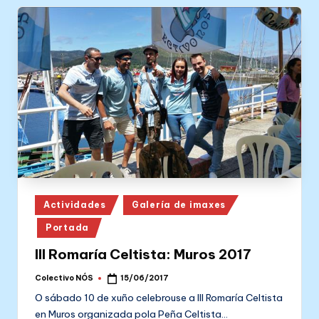
Posted
Actividades
Galería de imaxes
in
Portada
III Romaría Celtista: Muros 2017
Colectivo NÓS
15/06/2017
Posted
by
O sábado 10 de xuño celebrouse a III Romaría Celtista
en Muros organizada pola Peña Celtista…