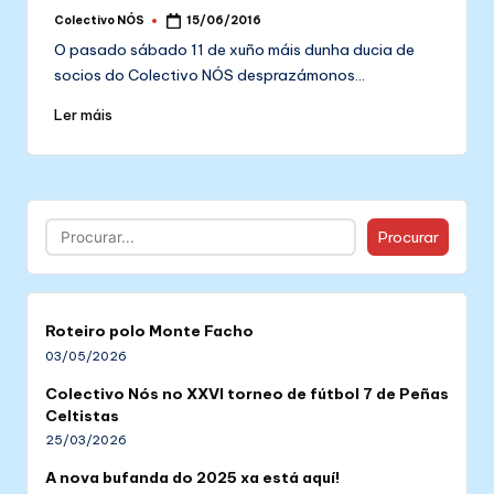
Colectivo NÓS
15/06/2016
Posted
by
O pasado sábado 11 de xuño máis dunha ducia de
socios do Colectivo NÓS desprazámonos…
Ler máis
Buscar
Procurar
Roteiro polo Monte Facho
03/05/2026
Colectivo Nós no XXVI torneo de fútbol 7 de Peñas
Celtistas
25/03/2026
A nova bufanda do 2025 xa está aquí!