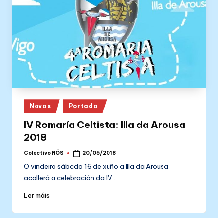
Posted
Novas
Portada
in
IV Romaría Celtista: Illa da Arousa
2018
Colectivo NÓS
20/05/2018
Posted
by
O vindeiro sábado 16 de xuño a Illa da Arousa
acollerá a celebración da IV…
Ler máis