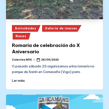
Posted
Actividades
Galería de imaxes
in
Novas
Romaría de celebración do X
Aniversario
Colectivo NÓS
26/09/2023
Posted
by
O pasado sábado 23 organizamos unha romaría no
parque de Sanín en Comesaña (Vigo) para…
Ler máis