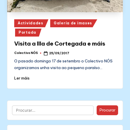
Posted
Actividades
Galería de imaxes
in
Portada
Visita a Illa de Cortegada e máis
Colectivo NÓS
25/09/2017
Posted
by
O pasado domingo 17 de setembro o Colectivo NÓS
organizamos unha visita ao pequeno paraíso…
Ler máis
Buscar
Procurar