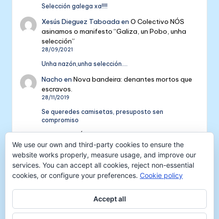
Selección galega xa!!!!
Xesús Dieguez Taboada
en
O Colectivo NÓS
asinamos o manifesto “Galiza, un Pobo, unha
selección”
28/09/2021
Unha nazón,unha selección....
Nacho
en
Nova bandeira: denantes mortos que
escravos.
28/11/2019
Se queredes camisetas, presuposto sen
compromiso
Colectivo NÓS: 5 anos de galeguismo e celtismo
We use our own and third-party cookies to ensure the
| Colectivo Nós
en
V Aniversario do Colectivo
NÓS
website works properly, measure usage, and improve our
16/09/2018
services. You can accept all cookies, reject non-essential
cookies, or configure your preferences.
Cookie policy
[…] mil tempadas máis. E por iso convidámosvos a
pasar unha xornada de celtismo e patria o vindeiro
venres 30…
Accept all