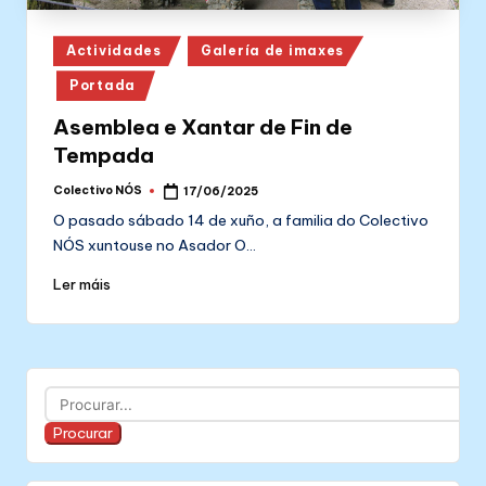
Posted
Actividades
Galería de imaxes
in
Portada
Asemblea e Xantar de Fin de
Tempada
Colectivo NÓS
17/06/2025
Posted
by
O pasado sábado 14 de xuño, a familia do Colectivo
NÓS xuntouse no Asador O…
Ler máis
Buscar
Procurar