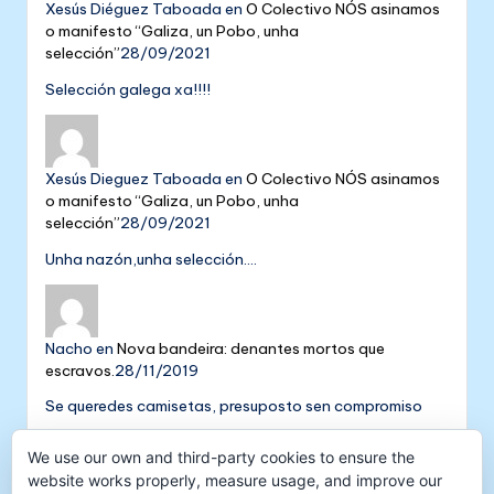
Xesús Diéguez Taboada
en
O Colectivo NÓS asinamos
o manifesto “Galiza, un Pobo, unha
selección”
28/09/2021
Selección galega xa!!!!
Xesús Dieguez Taboada
en
O Colectivo NÓS asinamos
o manifesto “Galiza, un Pobo, unha
selección”
28/09/2021
Unha nazón,unha selección....
Nacho
en
Nova bandeira: denantes mortos que
escravos.
28/11/2019
Se queredes camisetas, presuposto sen compromiso
Colectivo NÓS: 5 anos de galeguismo e celtismo |
We use our own and third-party cookies to ensure the
Colectivo Nós
en
V Aniversario do Colectivo
website works properly, measure usage, and improve our
NÓS
16/09/2018