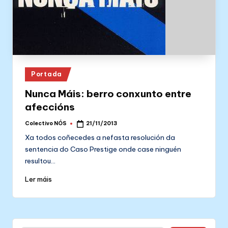
Posted
Portada
in
Nunca Máis: berro conxunto entre
afeccións
Colectivo NÓS
21/11/2013
Posted
by
Xa todos coñecedes a nefasta resolución da
sentencia do Caso Prestige onde case ninguén
resultou…
Ler máis