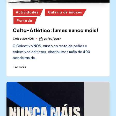
Posted
Actividades
Galería de imaxes
in
Portada
Celta-Atlético: lumes nunca máis!
Colectivo NÓS
23/10/2017
Posted
by
O Colectivo NÓS, xunto co resto de peñas e
colectivos celtistas, distribuímos máis de 400
bandeiras de…
Ler máis