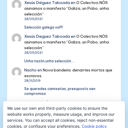
Xesús Diéguez Taboada
en
O Colectivo NÓS
asinamos o manifesto “Galiza, un Pobo, unha
selección”
28/09/2021
Selección galega xa!!!!
Xesús Dieguez Taboada
en
O Colectivo NÓS
asinamos o manifesto “Galiza, un Pobo, unha
selección”
28/09/2021
Unha nazón,unha selección....
Nacho
en
Nova bandeira: denantes mortos que
escravos.
28/11/2019
Se queredes camisetas, presuposto sen
compromiso
Colectivo NÓS: 5 anos de galeguismo e celtismo
We use our own and third-party cookies to ensure the
| Colectivo Nós
en
V Aniversario do Colectivo
NÓS
website works properly, measure usage, and improve our
16/09/2018
services. You can accept all cookies, reject non-essential
cookies, or configure your preferences.
Cookie policy
[…] mil tempadas máis. E por iso convidámosvos a