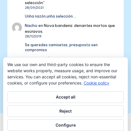
selección”
28/09/2021
Unha nazón,unha selección....
Nacho
en
Nova bandeira: denantes mortos que
escravos.
28/11/2019
Se queredes camisetas, presuposto sen
compromiso
Colectivo NÓS: 5 anos de galeguismo e celtismo
We use our own and third-party cookies to ensure the
| Colectivo Nós
en
V Aniversario do Colectivo
NÓS
website works properly, measure usage, and improve our
16/09/2018
services. You can accept all cookies, reject non-essential
cookies, or configure your preferences.
Cookie policy
[…] mil tempadas máis. E por iso convidámosvos a
pasar unha xornada de celtismo e patria o vindeiro
venres 30…
Accept all
Reject
Copyright 2026 —
Colectivo NÓS
-
Aviso legal
-
Configure
Protección de datos