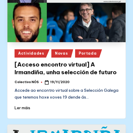
Posted
Actividades
Novas
Portada
in
[Acceso encontro virtual] A
Irmandiña, unha selección de futuro
Colectivo NÓS
19/11/2020
Posted
by
Accede ao encontro virtual sobre a Selección Galega
que teremos hoxe xoves 19 dende ás…
Ler máis