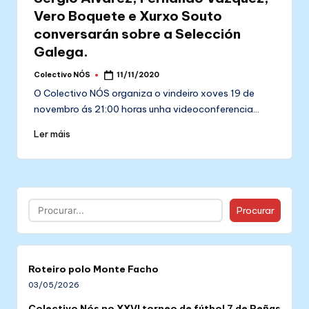
Vero Boquete e Xurxo Souto
conversarán sobre a Selección
Galega.
Colectivo NÓS
11/11/2020
Posted
by
O Colectivo NÓS organiza o vindeiro xoves 19 de
novembro ás 21:00 horas unha videoconferencia…
Ler máis
Buscar
Procurar
Roteiro polo Monte Facho
03/05/2026
Colectivo Nós no XXVI torneo de fútbol 7 de Peñas