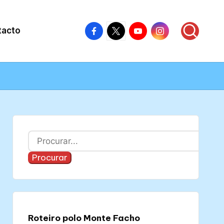
Facebook
X
Youtube
Instagram
tacto
–
–
–
–
Colectivo
Colectivo
Colectivo
Colectivo
Nós
Nós
Nós
Nós
Buscar
Procurar
Roteiro polo Monte Facho