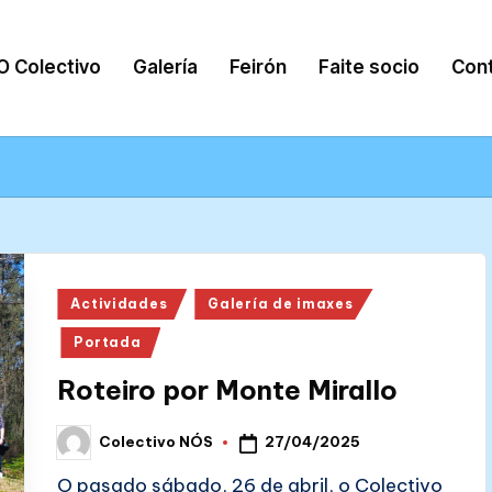
O Colectivo
Galería
Feirón
Faite socio
Con
Posted
Actividades
Galería de imaxes
in
Portada
Roteiro por Monte Mirallo
27/04/2025
Colectivo NÓS
Posted
by
O pasado sábado, 26 de abril, o Colectivo