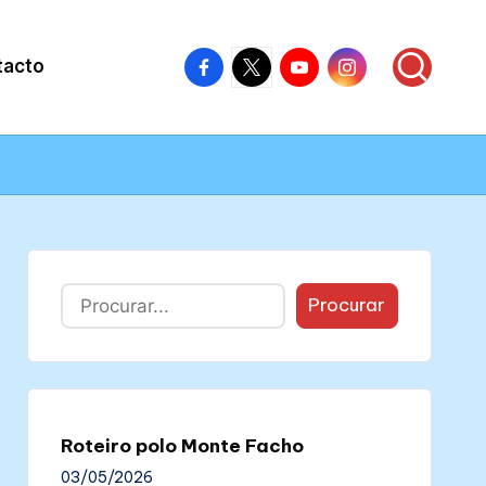
Facebook
X
Youtube
Instagram
tacto
–
–
–
–
Colectivo
Colectivo
Colectivo
Colectivo
Nós
Nós
Nós
Nós
Buscar
Procurar
Roteiro polo Monte Facho
03/05/2026