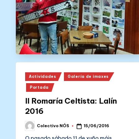
N
Ó
S
Posted
Actividades
Galería de imaxes
in
Portada
II Romaría Celtista: Lalín
2016
15/06/2016
Colectivo NÓS
Posted
by
O pasado sábado 11 de xuño máis