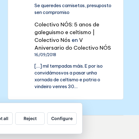
Se queredes camisetas, presuposto
sen compromiso
Colectivo NÓS: 5 anos de
galeguismo e celtismo |
Colectivo Nós
en
V
Aniversario do Colectivo NÓS
16/09/2018
[…] mil tempadas máis. E por iso
convidámosvos a pasar unha
xornada de celtismo e patria o
vindeiro venres 30…
t all
Reject
Configure
de datos