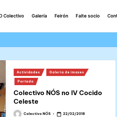
O Colectivo
Galería
Feirón
Faite socio
Con
Posted
Actividades
Galería de imaxes
in
Portada
Colectivo NÓS no IV Cocido
Celeste
22/02/2018
Colectivo NÓS
Posted