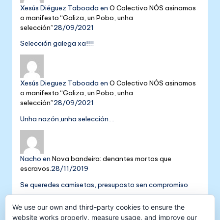
Xesús Diéguez Taboada
en
O Colectivo NÓS asinamos
o manifesto “Galiza, un Pobo, unha
selección”
28/09/2021
Selección galega xa!!!!
Xesús Dieguez Taboada
en
O Colectivo NÓS asinamos
o manifesto “Galiza, un Pobo, unha
selección”
28/09/2021
Unha nazón,unha selección....
Nacho
en
Nova bandeira: denantes mortos que
escravos.
28/11/2019
Se queredes camisetas, presuposto sen compromiso
Colectivo NÓS: 5 anos de galeguismo e celtismo |
We use our own and third-party cookies to ensure the
Colectivo Nós
en
V Aniversario do Colectivo
website works properly, measure usage, and improve our