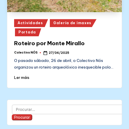
Posted
Actividades
Galería de imaxes
in
Portada
Roteiro por Monte Mirallo
Colectivo NÓS
27/04/2025
Posted
by
O pasado sábado, 26 de abril, o Colectivo Nós
organizou un roteiro arqueolóxico inesquecible polo…
Ler máis
Buscar
Procurar