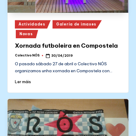
Posted
Actividades
Galería de imaxes
in
Novas
Xornada futboleira en Compostela
Colectivo NÓS
30/04/2019
Posted
by
O pasado sábado 27 de abril o Colectivo NÓS
organizamos unha xornada en Compostela con…
Ler máis