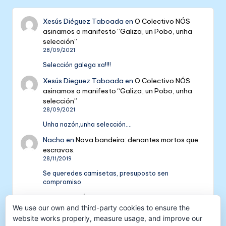
Xesús Diéguez Taboada
en
O Colectivo NÓS
asinamos o manifesto “Galiza, un Pobo, unha
selección”
28/09/2021
Selección galega xa!!!!
Xesús Dieguez Taboada
en
O Colectivo NÓS
asinamos o manifesto “Galiza, un Pobo, unha
selección”
28/09/2021
Unha nazón,unha selección....
Nacho
en
Nova bandeira: denantes mortos que
escravos.
28/11/2019
Se queredes camisetas, presuposto sen
compromiso
Colectivo NÓS: 5 anos de galeguismo e celtismo
We use our own and third-party cookies to ensure the
| Colectivo Nós
en
V Aniversario do Colectivo
NÓS
website works properly, measure usage, and improve our