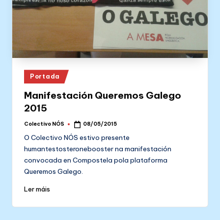
Posted
Portada
in
Manifestación Queremos Galego
2015
Colectivo NÓS
08/05/2015
Posted
by
O Colectivo NÓS estivo presente
humantestosteronebooster na manifestación
convocada en Compostela pola plataforma
Queremos Galego.
Ler máis