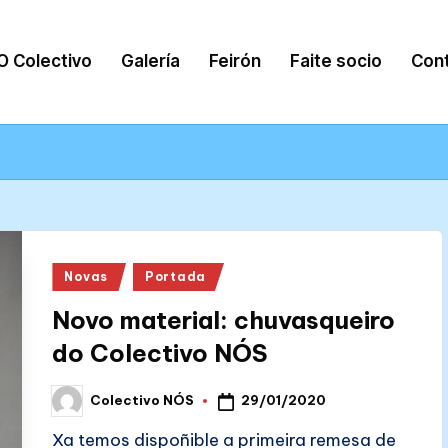
O Colectivo
Galería
Feirón
Faite socio
Con
Posted
Novas
Portada
in
Novo material: chuvasqueiro
do Colectivo NÓS
29/01/2020
Colectivo NÓS
Posted
by
Xa temos dispoñible a primeira remesa de