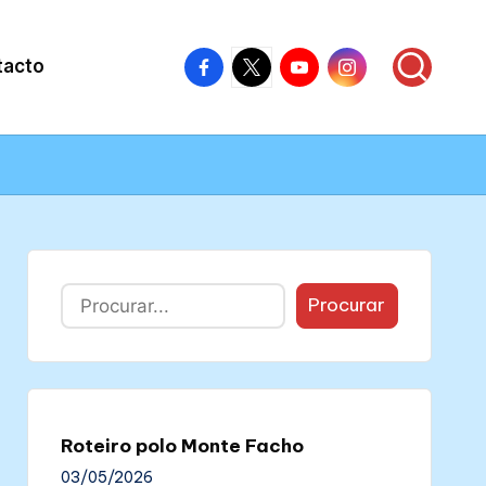
Facebook
X
Youtube
Instagram
tacto
–
–
–
–
Colectivo
Colectivo
Colectivo
Colectivo
Nós
Nós
Nós
Nós
Buscar
Procurar
Roteiro polo Monte Facho
03/05/2026