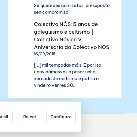
Se queredes camisetas, presuposto
sen compromiso
Colectivo NÓS: 5 anos de
galeguismo e celtismo |
Colectivo Nós
en
V
Aniversario do Colectivo NÓS
16/09/2018
[…] mil tempadas máis. E por iso
convidámosvos a pasar unha
xornada de celtismo e patria o
vindeiro venres 30…
t all
Reject
Configure
de datos