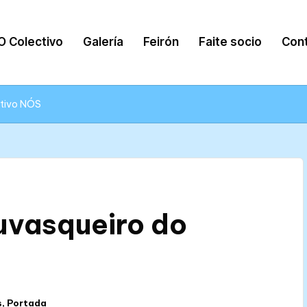
O Colectivo
Galería
Feirón
Faite socio
Con
ctivo NÓS
uvasqueiro do
s
,
Portada