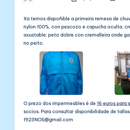
N
Posted
Posted
in
by
Ó
Xa temos dispoñible a primeira remesa de chuv
S
nylon 100%, con pescozo e capucha oculta, cre
axustable, peto dobre con cremalleira onde ga
no peito.
O prezo dos impermeables é de
16 euros para 
socios. Para consultar disponibilidade de talla
1923NOS@gmail.com