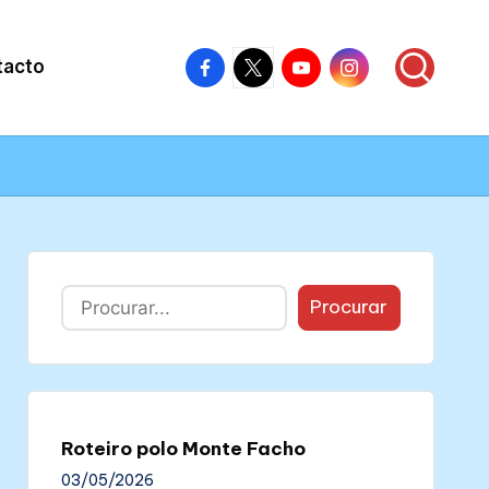
Facebook
X
Youtube
Instagram
tacto
–
–
–
–
Colectivo
Colectivo
Colectivo
Colectivo
Nós
Nós
Nós
Nós
Buscar
Procurar
Roteiro polo Monte Facho
03/05/2026