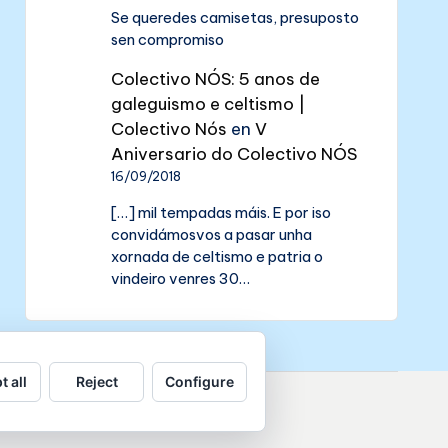
Se queredes camisetas, presuposto
sen compromiso
Colectivo NÓS: 5 anos de
galeguismo e celtismo |
Colectivo Nós
en
V
Aniversario do Colectivo NÓS
16/09/2018
[…] mil tempadas máis. E por iso
convidámosvos a pasar unha
xornada de celtismo e patria o
vindeiro venres 30…
t all
Reject
Configure
de datos