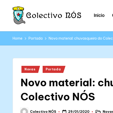
Skip
Inicio
to
content
C
Páxina
web
o
Home
Portada
Novo material: chuvasqueiro do Cole
oficial
l
do
Colectivo
e
NÓS
Posted
Novas
Portada
c
in
Novo material: ch
ti
v
Colectivo NÓS
o
29/01/2020
Nova
Colectivo NÓS