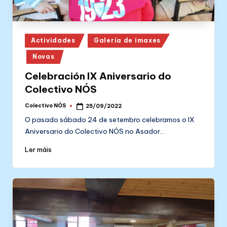
Posted
Actividades
Galería de imaxes
in
Novas
Celebración IX Aniversario do
Colectivo NÓS
Colectivo NÓS
25/09/2022
Posted
by
O pasado sábado 24 de setembro celebramos o IX
Aniversario do Colectivo NÓS no Asador…
Ler máis