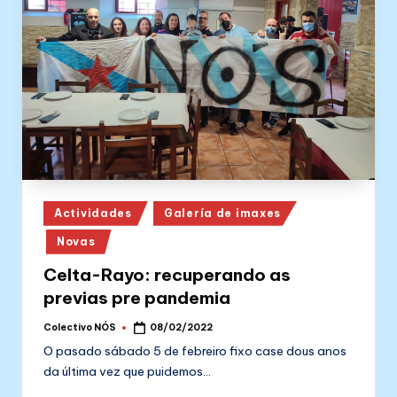
Posted
Actividades
Galería de imaxes
in
Novas
Celta-Rayo: recuperando as
previas pre pandemia
Colectivo NÓS
08/02/2022
Posted
by
O pasado sábado 5 de febreiro fixo case dous anos
da última vez que puidemos…