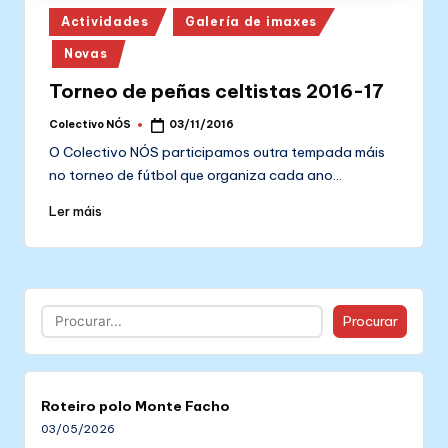
Posted
Actividades
Galería de imaxes
in
Novas
Torneo de peñas celtistas 2016-17
Colectivo NÓS
03/11/2016
Posted
by
O Colectivo NÓS participamos outra tempada máis
no torneo de fútbol que organiza cada ano…
Ler máis
Buscar
Procurar
Roteiro polo Monte Facho
03/05/2026