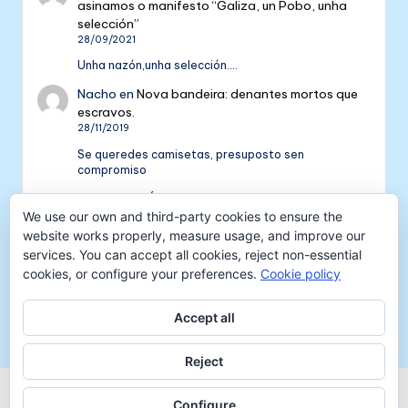
asinamos o manifesto “Galiza, un Pobo, unha
selección”
28/09/2021
Unha nazón,unha selección....
Nacho
en
Nova bandeira: denantes mortos que
escravos.
28/11/2019
Se queredes camisetas, presuposto sen
compromiso
Colectivo NÓS: 5 anos de galeguismo e celtismo
| Colectivo Nós
en
V Aniversario do Colectivo
We use our own and third-party cookies to ensure the
NÓS
website works properly, measure usage, and improve our
16/09/2018
services. You can accept all cookies, reject non-essential
cookies, or configure your preferences.
Cookie policy
[…] mil tempadas máis. E por iso convidámosvos a
pasar unha xornada de celtismo e patria o vindeiro
venres 30…
Accept all
Reject
Copyright 2026 —
Colectivo NÓS
-
Aviso legal
-
Configure