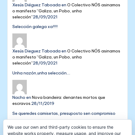
Xesús Diéguez Taboada
en
O Colectivo NÓS asinamos
o manifesto “Galiza, un Pobo, unha
selección”
28/09/2021
Selección galega xa!!!!
Xesús Dieguez Taboada
en
O Colectivo NÓS asinamos
o manifesto “Galiza, un Pobo, unha
selección”
28/09/2021
Unha nazón,unha selección....
Nacho
en
Nova bandeira: denantes mortos que
escravos.
28/11/2019
Se queredes camisetas, presuposto sen compromiso
Colectivo NÓS: 5 anos de galeguismo e celtismo |
We use our own and third-party cookies to ensure the
Colectivo Nós
en
V Aniversario do Colectivo
website works properly, measure usage, and improve our