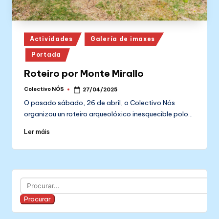
Posted
Actividades
Galería de imaxes
in
Portada
Roteiro por Monte Mirallo
Colectivo NÓS
27/04/2025
Posted
by
O pasado sábado, 26 de abril, o Colectivo Nós
organizou un roteiro arqueolóxico inesquecible polo…
Ler máis
Buscar
Procurar