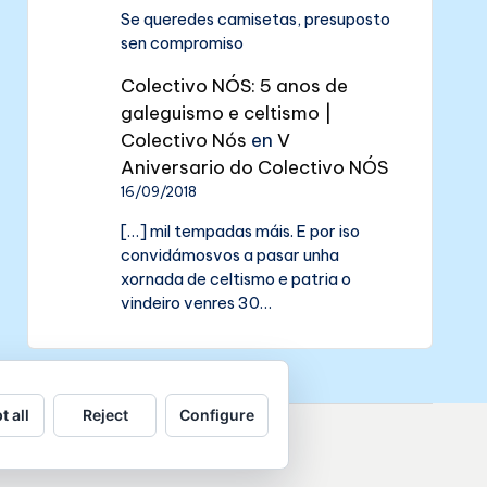
Se queredes camisetas, presuposto
sen compromiso
Colectivo NÓS: 5 anos de
galeguismo e celtismo |
Colectivo Nós
en
V
Aniversario do Colectivo NÓS
16/09/2018
[…] mil tempadas máis. E por iso
convidámosvos a pasar unha
xornada de celtismo e patria o
vindeiro venres 30…
t all
Reject
Configure
de datos