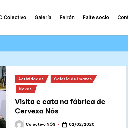
O Colectivo
Galería
Feirón
Faite socio
Con
Posted
Actividades
Galería de imaxes
in
Novas
Visita e cata na fábrica de
Cervexa Nós
02/02/2020
Colectivo NÓS
Posted