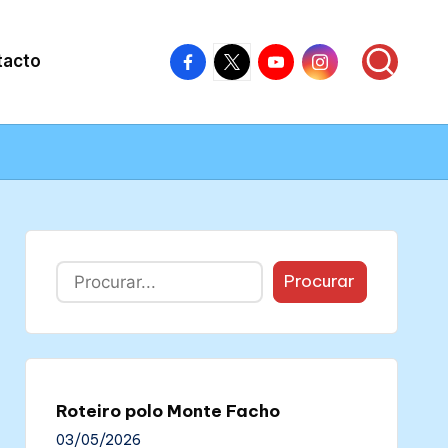
Facebook
X
Youtube
Instagram
tacto
–
–
–
–
Colectivo
Colectivo
Colectivo
Colectivo
Nós
Nós
Nós
Nós
Buscar
Procurar
Roteiro polo Monte Facho
03/05/2026