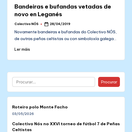
in
Bandeiras e bufandas vetadas de
novo en Leganés
Colectivo NÓS
28/04/2019
Posted
by
Novamente bandeiras e bufandas do Colectivo NÓS,
de outras peñas celtistas ou con simboloxía galega…
Ler máis
Buscar
Procurar
Roteiro polo Monte Facho
03/05/2026
Colectivo Nós no XXVI torneo de fútbol 7 de Peñas
Celtistas