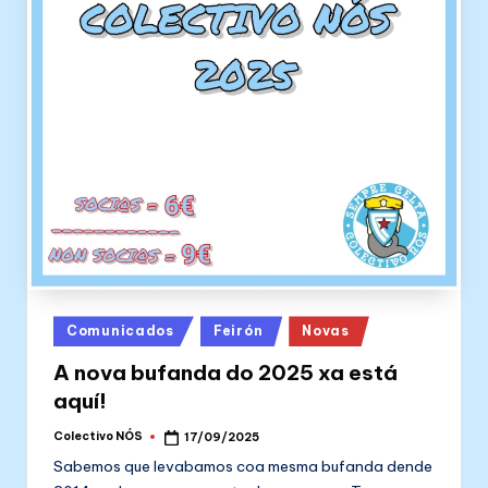
Posted
Comunicados
Feirón
Novas
in
A nova bufanda do 2025 xa está
aquí!
Colectivo NÓS
17/09/2025
Posted
by
Sabemos que levabamos coa mesma bufanda dende