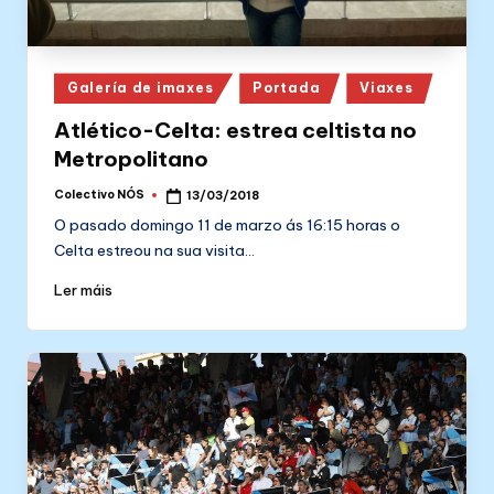
Posted
Galería de imaxes
Portada
Viaxes
in
Atlético-Celta: estrea celtista no
Metropolitano
Colectivo NÓS
13/03/2018
Posted
by
O pasado domingo 11 de marzo ás 16:15 horas o
Celta estreou na sua visita…
Ler máis