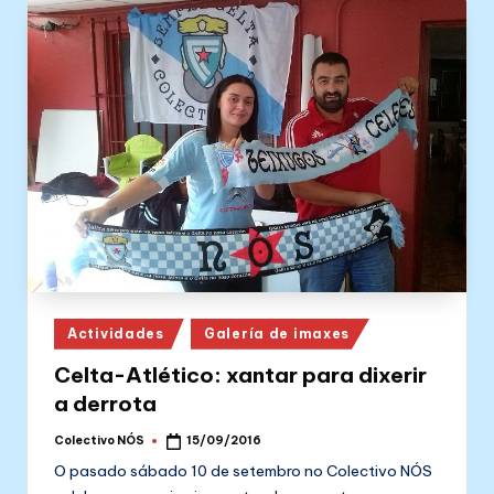
Posted
Actividades
Galería de imaxes
in
Celta-Atlético: xantar para dixerir
a derrota
Colectivo NÓS
15/09/2016
Posted
by
O pasado sábado 10 de setembro no Colectivo NÓS