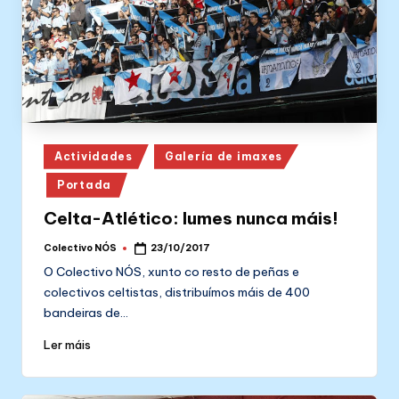
Posted
Actividades
Galería de imaxes
in
Portada
Celta-Atlético: lumes nunca máis!
Colectivo NÓS
23/10/2017
Posted
by
O Colectivo NÓS, xunto co resto de peñas e
colectivos celtistas, distribuímos máis de 400
bandeiras de…
Ler máis