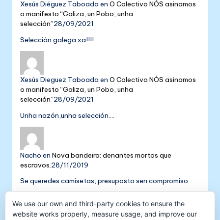
Xesús Diéguez Taboada
en
O Colectivo NÓS asinamos
o manifesto “Galiza, un Pobo, unha
selección”
28/09/2021
Selección galega xa!!!!
Xesús Dieguez Taboada
en
O Colectivo NÓS asinamos
o manifesto “Galiza, un Pobo, unha
selección”
28/09/2021
Unha nazón,unha selección....
Nacho
en
Nova bandeira: denantes mortos que
escravos.
28/11/2019
Se queredes camisetas, presuposto sen compromiso
Colectivo NÓS: 5 anos de galeguismo e celtismo |
We use our own and third-party cookies to ensure the
Colectivo Nós
en
V Aniversario do Colectivo
website works properly, measure usage, and improve our
NÓS
16/09/2018