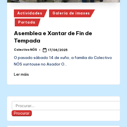
Posted
Actividades
Galería de imaxes
in
Portada
Asemblea e Xantar de Fin de
Tempada
Colectivo NÓS
17/06/2025
Posted
by
O pasado sábado 14 de xuño, a familia do Colectivo
NÓS xuntouse no Asador O…
Ler máis
Buscar
Procurar