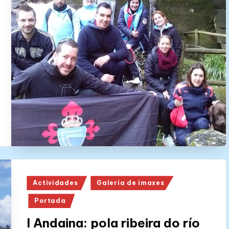
Posted
Actividades
Galería de imaxes
in
Portada
I Andaina: pola ribeira do río