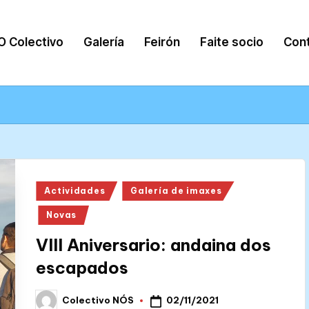
O Colectivo
Galería
Feirón
Faite socio
Con
Posted
Actividades
Galería de imaxes
in
Novas
VIII Aniversario: andaina dos
escapados
02/11/2021
Colectivo NÓS
Posted