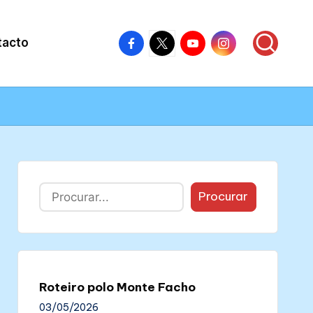
Facebook
X
Youtube
Instagram
tacto
–
–
–
–
Colectivo
Colectivo
Colectivo
Colectivo
Nós
Nós
Nós
Nós
Buscar
Procurar
Roteiro polo Monte Facho
03/05/2026