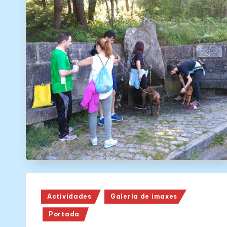
Posted
Actividades
Galería de imaxes
in
Portada