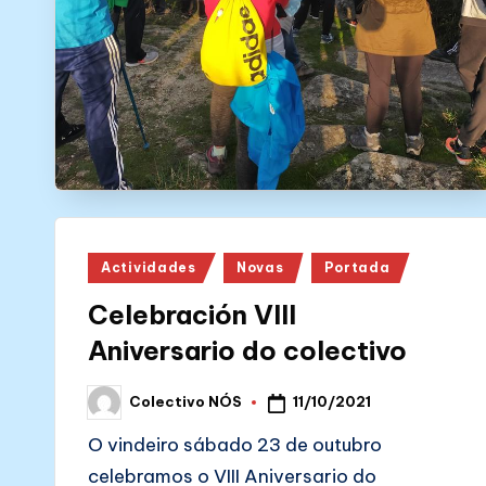
N
Ó
S
Posted
Actividades
Novas
Portada
in
Celebración VIII
Aniversario do colectivo
11/10/2021
Colectivo NÓS
Posted
by
O vindeiro sábado 23 de outubro
celebramos o VIII Aniversario do