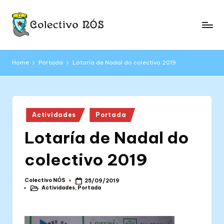
Skip
to
C
content
Páxina
web
o
Home
Portada
Lotaría de Nadal do colectivo 2019
oficial
l
do
Colectivo
e
NÓS
c
Posted
Actividades
Portada
in
ti
Lotaría de Nadal do
v
colectivo 2019
o
N
Colectivo NÓS
25/09/2019
Posted
Actividades
,
Portada
by
Ó
Posted
in
S