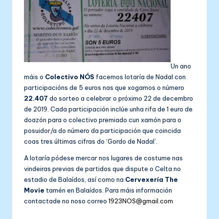
Un ano
máis o
Colectivo NÓS
facemos lotaría de Nadal con
participacións de 5 euros nas que xogamos o número
22.407
do sorteo a celebrar o próximo 22 de decembro
de 2019. Cada participación inclúe unha rifa de 1 euro de
doazón para o colectivo premiado cun xamón para o
posuidor/a do número da participación que coincida
coas tres últimas cifras do ‘Gordo de Nadal’.
A lotaría pódese mercar nos lugares de costume nas
vindeiras previas de partidos que dispute o Celta no
estadio de Balaídos, así como na
Cervexería The
Movie
tamén en Balaídos. Para máis información
contactade no noso correo
1923NOS@gmail.com