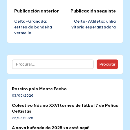
Post
Publicación anterior
Publicación seguinte
Celta-Granada:
Celta-Athletic: unha
navigation
estrea da bandeira
vitoria esperanzadora
vermella
Buscar
Procurar
Roteiro polo Monte Facho
03/05/2026
Colectivo Nós no XXVI torneo de fútbol 7 de Peñas
Celtistas
25/03/2026
A nova bufanda do 2025 xa está aquí!