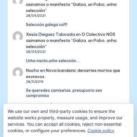
asinamos o manifesto “Galiza, un Pobo, unha
selección”
28/09/2021
Selección galega xa!!!!
Xesús Dieguez Taboada
en
O Colectivo NÓS
asinamos o manifesto “Galiza, un Pobo, unha
selección”
28/09/2021
Unha nazón,unha selección....
Nacho
en
Nova bandeira: denantes mortos que
escravos.
28/11/2019
Se queredes camisetas, presuposto sen
compromiso
Colectivo NÓS: 5 anos de galeguismo e celtismo
We use our own and third-party cookies to ensure the
| Colectivo Nós
en
V Aniversario do Colectivo
NÓS
website works properly, measure usage, and improve our
16/09/2018
services. You can accept all cookies, reject non-essential
cookies, or configure your preferences.
Cookie policy
[…] mil tempadas máis. E por iso convidámosvos a
pasar unha xornada de celtismo e patria o vindeiro