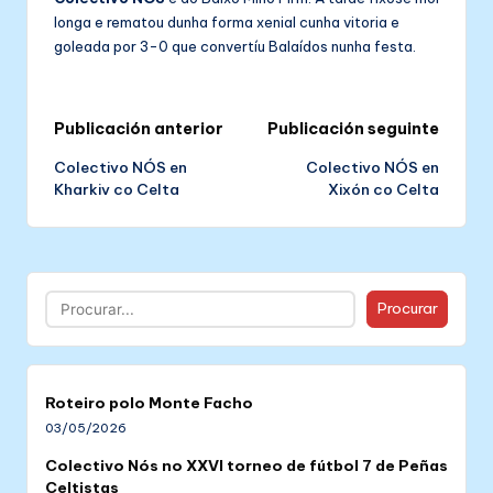
longa e rematou dunha forma xenial cunha vitoria e
goleada por 3-0 que convertíu Balaídos nunha festa.
Post
Publicación anterior
Publicación seguinte
Colectivo NÓS en
Colectivo NÓS en
navigation
Kharkiv co Celta
Xixón co Celta
Buscar
Procurar
Roteiro polo Monte Facho
03/05/2026
Colectivo Nós no XXVI torneo de fútbol 7 de Peñas
Celtistas