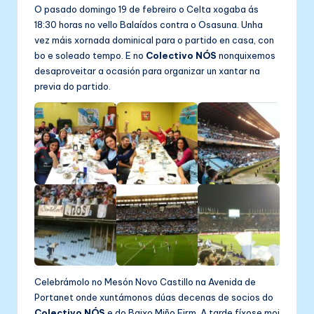
O pasado domingo 19 de febreiro o Celta xogaba ás
18:30 horas no vello Balaídos contra o Osasuna. Unha
vez máis xornada dominical para o partido en casa, con
bo e soleado tempo. E no
Colectivo NÓS
nonquixemos
desaproveitar a ocasión para organizar un xantar na
previa do partido.
Celebrámolo no Mesón Novo Castillo na Avenida de
Portanet onde xuntámonos dúas decenas de socios do
Colectivo NÓS
e do Baixo Miño Firm. A tarde fíxose moi