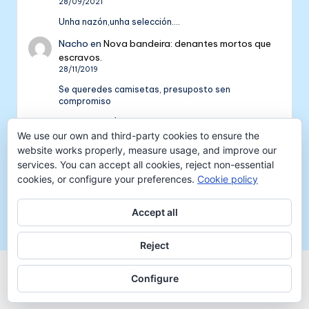
28/09/2021
Unha nazón,unha selección....
Nacho
en
Nova bandeira: denantes mortos que
escravos.
28/11/2019
Se queredes camisetas, presuposto sen
compromiso
Colectivo NÓS: 5 anos de galeguismo e celtismo
We use our own and third-party cookies to ensure the
| Colectivo Nós
en
V Aniversario do Colectivo
NÓS
website works properly, measure usage, and improve our
16/09/2018
services. You can accept all cookies, reject non-essential
cookies, or configure your preferences.
Cookie policy
[…] mil tempadas máis. E por iso convidámosvos a
pasar unha xornada de celtismo e patria o vindeiro
venres 30…
Accept all
Reject
Copyright 2026 —
Colectivo NÓS
-
Aviso legal
-
Configure
Protección de datos