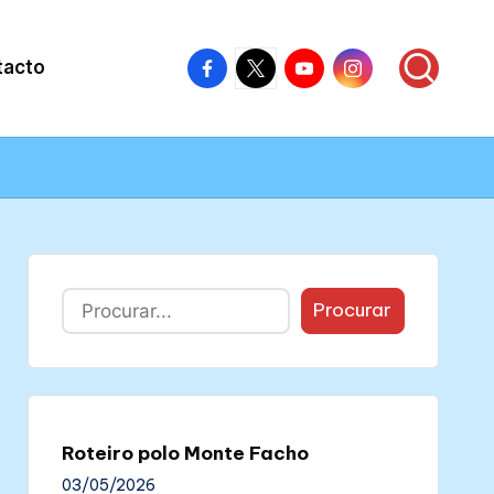
Facebook
X
Youtube
Instagram
tacto
–
–
–
–
Colectivo
Colectivo
Colectivo
Colectivo
Nós
Nós
Nós
Nós
Buscar
Procurar
Roteiro polo Monte Facho
03/05/2026