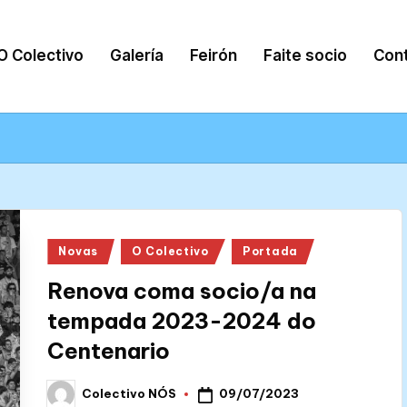
O Colectivo
Galería
Feirón
Faite socio
Con
Posted
Novas
O Colectivo
Portada
in
Renova coma socio/a na
tempada 2023-2024 do
Centenario
09/07/2023
Colectivo NÓS
Posted