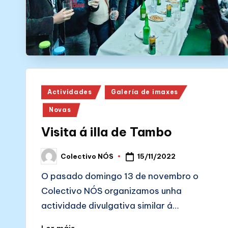
Posted
Actividades
Galería de imaxes
in
Novas
Visita á illa de Tambo
15/11/2022
Colectivo NÓS
Posted
by
O pasado domingo 13 de novembro o
Colectivo NÓS organizamos unha
actividade divulgativa similar á…