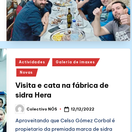
Posted
Actividades
Galería de imaxes
in
Novas
Visita e cata na fábrica de
sidra Hera
12/12/2022
Colectivo NÓS
Posted
by
Aproveitando que Celso Gómez Corbal é
propietario da premiada marca de sidra