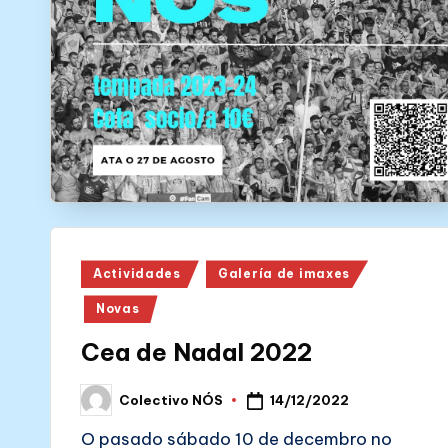
N
Ó
S
Posted
Actividades
Galería de imaxes
in
Novas
Cea de Nadal 2022
14/12/2022
Colectivo NÓS
Posted
by
O pasado sábado 10 de decembro no