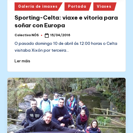
Posted
Galería de imaxes
Portada
Viaxes
in
Sporting-Celta: viaxe e vitoria para
soñar con Europa
Colectivo NÓS
15/04/2016
Posted
by
O pasado domingo 10 de abril ás 12:00 horas o Celta
visitaba Xixón por terceira…
Ler máis