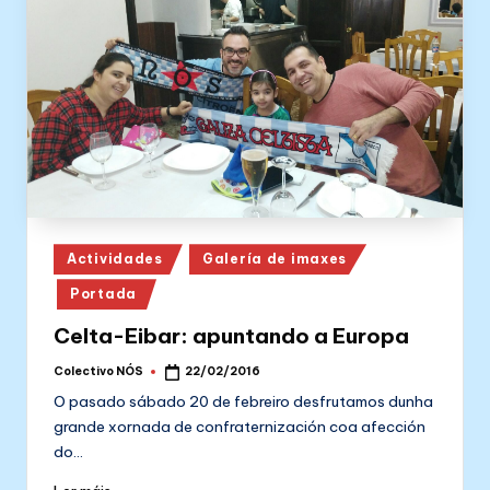
Posted
Actividades
Galería de imaxes
in
Portada
Celta-Eibar: apuntando a Europa
Colectivo NÓS
22/02/2016
Posted
by
O pasado sábado 20 de febreiro desfrutamos dunha
grande xornada de confraternización coa afección
do…