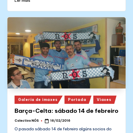
Ler máis
Posted
Galería de imaxes
Portada
Viaxes
in
Barça-Celta: sábado 14 de febreiro
Colectivo NÓS
16/02/2016
Posted
by
O pasado sábado 14 de febreiro algúns socios do