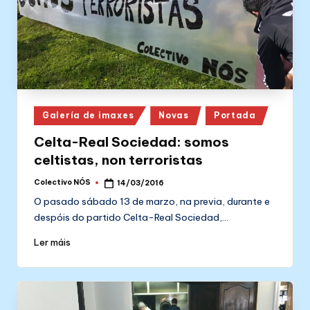
Posted
Galería de imaxes
Novas
Portada
in
Celta-Real Sociedad: somos
celtistas, non terroristas
Colectivo NÓS
14/03/2016
Posted
by
O pasado sábado 13 de marzo, na previa, durante e
despóis do partido Celta-Real Sociedad,…
Ler máis