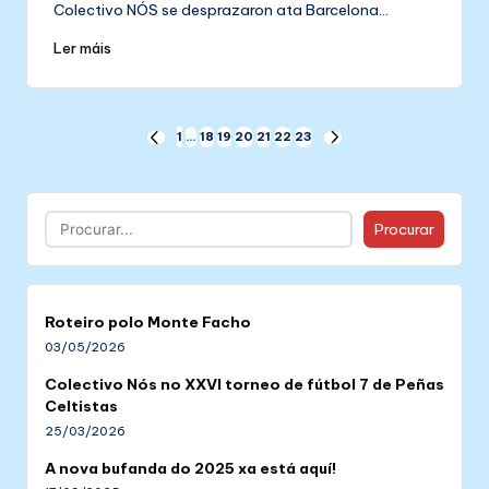
Colectivo NÓS se desprazaron ata Barcelona…
Ler máis
Paxinación
1
…
18
19
20
21
22
23
PREVIOUS
NEXT
PAGE
PAGE
de
entradas
Buscar
Procurar
Roteiro polo Monte Facho
03/05/2026
Colectivo Nós no XXVI torneo de fútbol 7 de Peñas
Celtistas
25/03/2026
A nova bufanda do 2025 xa está aquí!