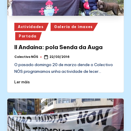
Posted
Actividades
Galería de imaxes
in
Portada
II Andaina: pola Senda da Auga
Colectivo NÓS
22/03/2016
Posted
by
O pasado domingo 20 de marzo dende o Colectivo
NÓS programamos unha actividade de lecer…
Ler máis