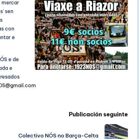
n mercar
s’ sen
s
as con
antar e
NÓS e de
rada e
eresados
OS@gmail.com
Publicación seguinte
Colectivo NÓS no Barça-Celta