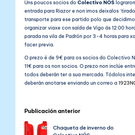
N
Uns poucos socios do
Colectivo NÓS
lograro
entrada para Riazor e non imos deixalos ‘tirado
Ó
transporte para ese partido polo que decidimo
S
organizar viaxe con saída de Vigo ás 12:00 hor
parada na vila de Padrón por 3-4 horas para x
facer previa.
O prezo é de 9€ para os socios do Colectivo 
11€ para os non socios. O prezo non inclúe ent
todos deberán ter a sua mercada. Tódolos int
deberán anotarse enviando un correo a
1923N
Post
Publicación anterior
navigation
Chaqueta de inverno do