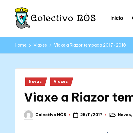
Skip
Inicio
to
content
C
Páxina
web
o
Home
Viaxes
Viaxe a Riazor tempada 2017-2018
oficial
l
do
Colectivo
e
NÓS
Posted
Novas
Viaxes
c
in
Viaxe a Riazor t
ti
v
25/11/2017
Novas
,
Colectivo NÓS
Posted
Posted
o
in
by