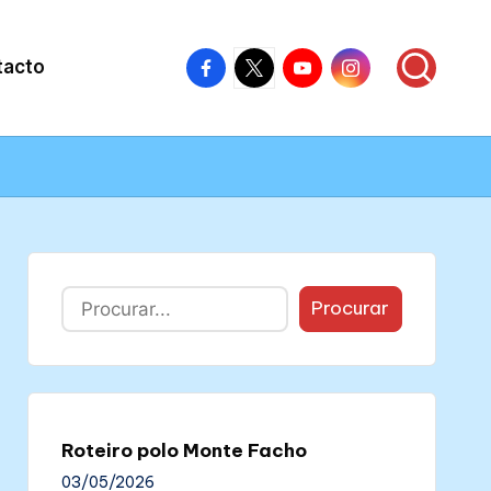
Facebook
X
Youtube
Instagram
tacto
–
–
–
–
Colectivo
Colectivo
Colectivo
Colectivo
Nós
Nós
Nós
Nós
Buscar
Procurar
Roteiro polo Monte Facho
03/05/2026