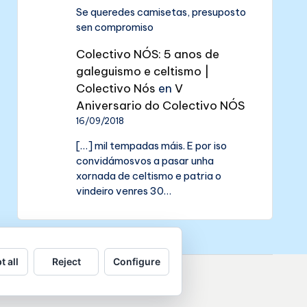
Se queredes camisetas, presuposto
sen compromiso
Colectivo NÓS: 5 anos de
galeguismo e celtismo |
Colectivo Nós
en
V
Aniversario do Colectivo NÓS
16/09/2018
[…] mil tempadas máis. E por iso
convidámosvos a pasar unha
xornada de celtismo e patria o
vindeiro venres 30…
t all
Reject
Configure
de datos