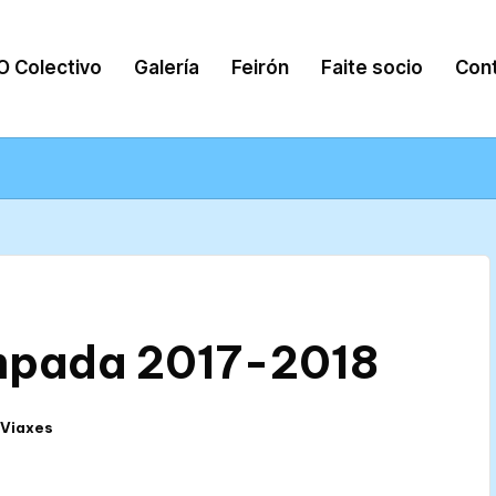
O Colectivo
Galería
Feirón
Faite socio
Con
empada 2017-2018
Viaxes