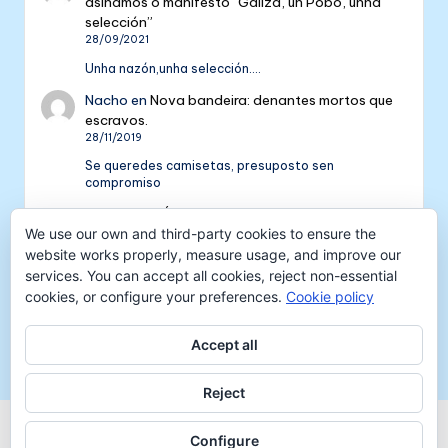
asinamos o manifesto “Galiza, un Pobo, unha
selección”
28/09/2021
Unha nazón,unha selección....
Nacho
en
Nova bandeira: denantes mortos que
escravos.
28/11/2019
Se queredes camisetas, presuposto sen
compromiso
Colectivo NÓS: 5 anos de galeguismo e celtismo
We use our own and third-party cookies to ensure the
| Colectivo Nós
en
V Aniversario do Colectivo
NÓS
website works properly, measure usage, and improve our
16/09/2018
services. You can accept all cookies, reject non-essential
cookies, or configure your preferences.
Cookie policy
[…] mil tempadas máis. E por iso convidámosvos a
pasar unha xornada de celtismo e patria o vindeiro
venres 30…
Accept all
Reject
Copyright 2026 —
Colectivo NÓS
-
Aviso legal
-
Configure