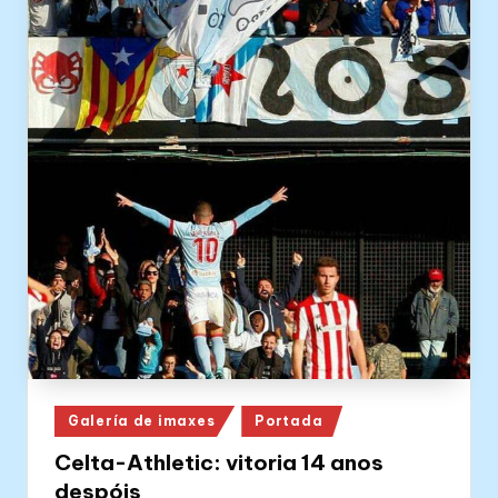
Posted
Galería de imaxes
Portada
in
Celta-Athletic: vitoria 14 anos
despóis