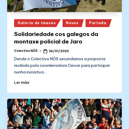
Posted
Galería de imaxes
Novas
Portada
in
Solidariedade cos galegos da
montaxe policial de Jaro
Colectivo NÓS
24/01/2020
Posted
by
Dende o Colectivo NÓS secundamos a proposta
recibida pola coordenadora Ceivar para participar
nunha iniciativa…
Ler máis