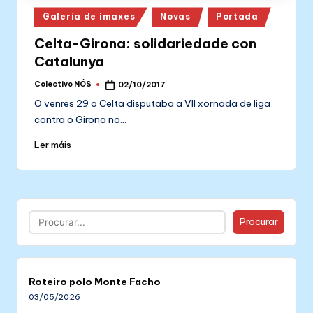
Posted
Galería de imaxes
Novas
Portada
in
Celta-Girona: solidariedade con
Catalunya
Colectivo NÓS
02/10/2017
Posted
by
O venres 29 o Celta disputaba a VII xornada de liga
contra o Girona no…
Ler máis
Buscar
Procurar
Roteiro polo Monte Facho
03/05/2026