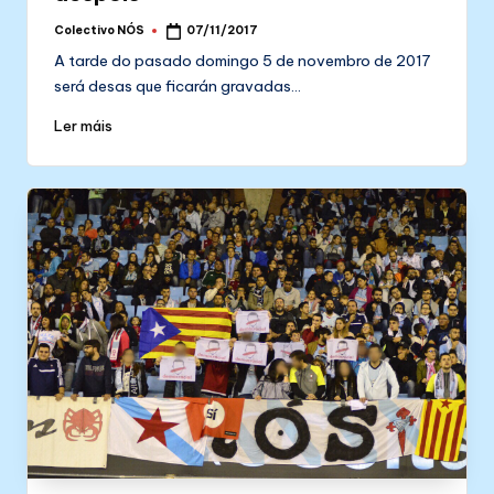
Colectivo NÓS
07/11/2017
Posted
by
A tarde do pasado domingo 5 de novembro de 2017
será desas que ficarán gravadas…
Ler máis