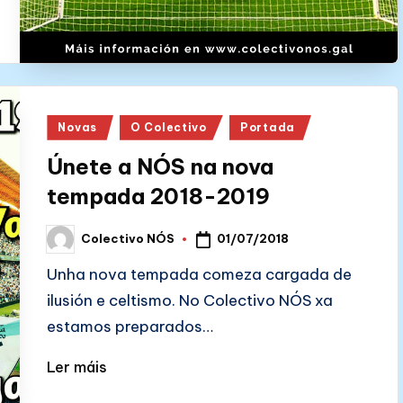
Posted
Novas
O Colectivo
Portada
in
Únete a NÓS na nova
tempada 2018-2019
01/07/2018
Colectivo NÓS
Posted
by
Unha nova tempada comeza cargada de
ilusión e celtismo. No Colectivo NÓS xa
estamos preparados…
Ler máis