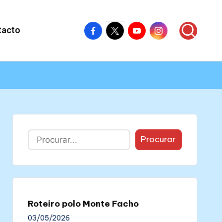
Facebook
X
Youtube
Instagram
tacto
–
–
–
–
Colectivo
Colectivo
Colectivo
Colectivo
Nós
Nós
Nós
Nós
Buscar
Procurar
Roteiro polo Monte Facho
03/05/2026