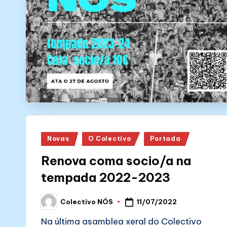
N
Ó
S
Posted
Novas
O Colectivo
Portada
in
Renova coma socio/a na
tempada 2022-2023
11/07/2022
Colectivo NÓS
Posted
by
Na última asamblea xeral do Colectivo