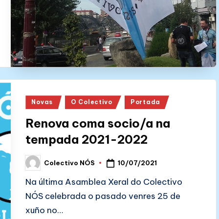
Posted
Novas
O Colectivo
Portada
in
Renova coma socio/a na
tempada 2021-2022
10/07/2021
Colectivo NÓS
Posted
by
Na última Asamblea Xeral do Colectivo
NÓS celebrada o pasado venres 25 de
xuño no…