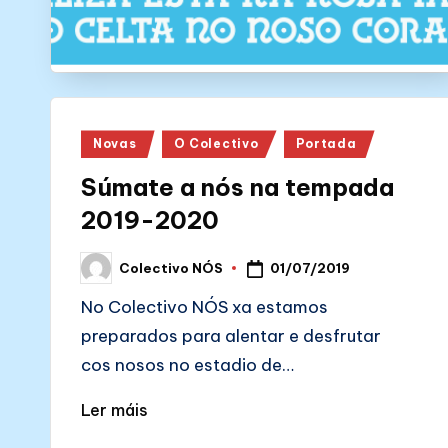
Posted
Novas
O Colectivo
Portada
in
Súmate a nós na tempada
2019-2020
01/07/2019
Colectivo NÓS
Posted
by
No Colectivo NÓS xa estamos
preparados para alentar e desfrutar
cos nosos no estadio de…
Ler máis