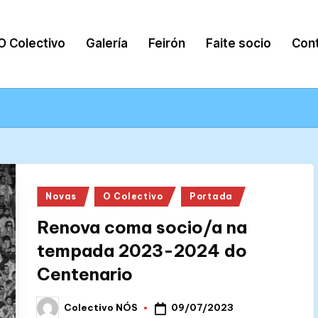
O Colectivo
Galería
Feirón
Faite socio
Con
Posted
Novas
O Colectivo
Portada
in
Renova coma socio/a na
tempada 2023-2024 do
Centenario
09/07/2023
Colectivo NÓS
Posted