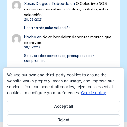
Xesús Dieguez Taboada
en
O Colectivo NÓS
asinamos o manifesto “Galiza, un Pobo, unha
selección”
28/09/2021
Unha nazón,unha selección....
Nacho
en
Nova bandeira: denantes mortos que
escravos.
28/11/2019
Se queredes camisetas, presuposto sen
compromiso
Colectivo NÓS: 5 anos de galeguismo e celtismo
We use our own and third-party cookies to ensure the
| Colectivo Nós
en
V Aniversario do Colectivo
NÓS
website works properly, measure usage, and improve our
16/09/2018
services. You can accept all cookies, reject non-essential
cookies, or configure your preferences.
Cookie policy
[…] mil tempadas máis. E por iso convidámosvos a
pasar unha xornada de celtismo e patria o vindeiro
venres 30…
Accept all
Reject