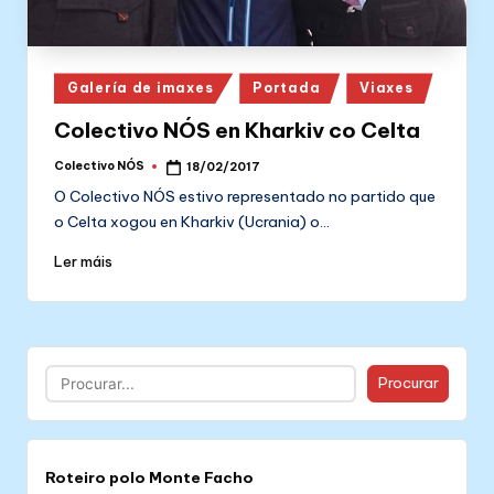
Posted
Galería de imaxes
Portada
Viaxes
in
Colectivo NÓS en Kharkiv co Celta
Colectivo NÓS
18/02/2017
Posted
by
O Colectivo NÓS estivo representado no partido que
o Celta xogou en Kharkiv (Ucrania) o…
Ler máis
Buscar
Procurar
Roteiro polo Monte Facho