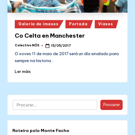
Posted
Galería de imaxes
Portada
Viaxes
in
Co Celta en Manchester
Colectivo NÓS
15/05/2017
Posted
by
O xoves 11 de maio de 2017 será un día sinalado para
sempre na historia…
Ler máis
Buscar
Procurar
Roteiro polo Monte Facho