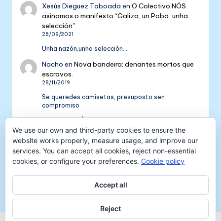
Xesús Dieguez Taboada
en
O Colectivo NÓS
asinamos o manifesto “Galiza, un Pobo, unha
selección”
28/09/2021
Unha nazón,unha selección....
Nacho
en
Nova bandeira: denantes mortos que
escravos.
28/11/2019
Se queredes camisetas, presuposto sen
compromiso
Colectivo NÓS: 5 anos de galeguismo e celtismo
We use our own and third-party cookies to ensure the
| Colectivo Nós
en
V Aniversario do Colectivo
NÓS
website works properly, measure usage, and improve our
16/09/2018
services. You can accept all cookies, reject non-essential
cookies, or configure your preferences.
Cookie policy
[…] mil tempadas máis. E por iso convidámosvos a
pasar unha xornada de celtismo e patria o vindeiro
venres 30…
Accept all
Reject