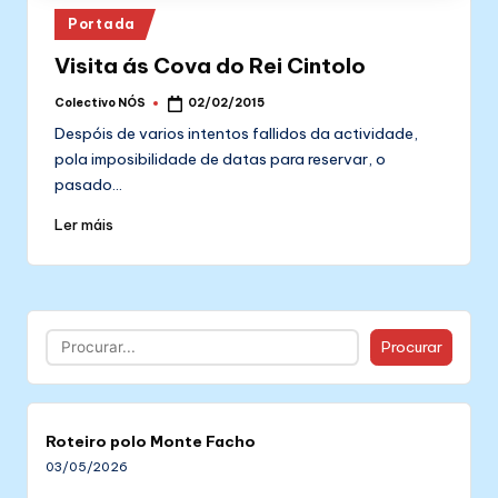
Posted
Portada
in
Visita ás Cova do Rei Cintolo
Colectivo NÓS
02/02/2015
Posted
by
Despóis de varios intentos fallidos da actividade,
pola imposibilidade de datas para reservar, o
pasado…
Ler máis
Buscar
Procurar
Roteiro polo Monte Facho
03/05/2026