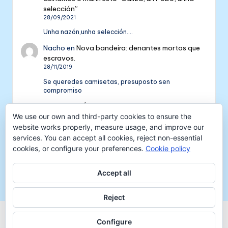
selección”
28/09/2021
Unha nazón,unha selección....
Nacho
en
Nova bandeira: denantes mortos que
escravos.
28/11/2019
Se queredes camisetas, presuposto sen
compromiso
Colectivo NÓS: 5 anos de galeguismo e celtismo
| Colectivo Nós
en
V Aniversario do Colectivo
We use our own and third-party cookies to ensure the
NÓS
website works properly, measure usage, and improve our
16/09/2018
services. You can accept all cookies, reject non-essential
cookies, or configure your preferences.
Cookie policy
[…] mil tempadas máis. E por iso convidámosvos a
pasar unha xornada de celtismo e patria o vindeiro
venres 30…
Accept all
Reject
Copyright 2026 —
Colectivo NÓS
-
Aviso legal
-
Configure