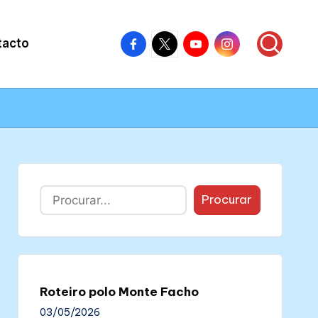
Facebook
X
Youtube
Instagram
tacto
–
–
–
–
Colectivo
Colectivo
Colectivo
Colectivo
Nós
Nós
Nós
Nós
Buscar
Procurar
Roteiro polo Monte Facho
03/05/2026