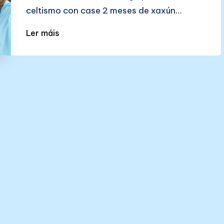
celtismo con case 2 meses de xaxún…
Ler máis