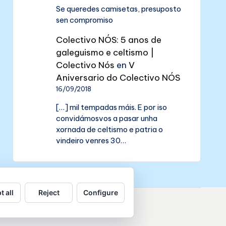
Se queredes camisetas, presuposto
sen compromiso
Colectivo NÓS: 5 anos de
galeguismo e celtismo |
Colectivo Nós
en
V
Aniversario do Colectivo NÓS
16/09/2018
[…] mil tempadas máis. E por iso
convidámosvos a pasar unha
xornada de celtismo e patria o
vindeiro venres 30…
t all
Reject
Configure
de datos