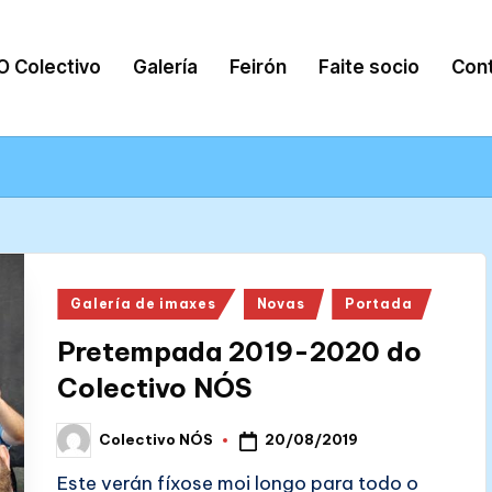
O Colectivo
Galería
Feirón
Faite socio
Con
Posted
Galería de imaxes
Novas
Portada
in
Pretempada 2019-2020 do
Colectivo NÓS
20/08/2019
Colectivo NÓS
Posted
by
Este verán fíxose moi longo para todo o