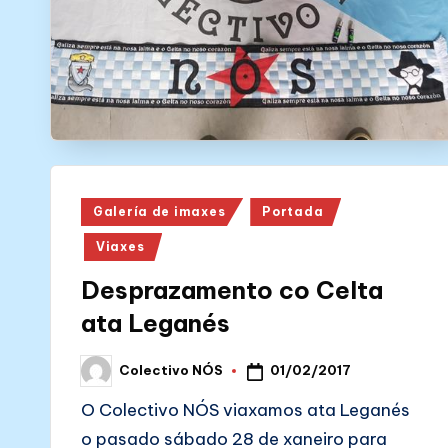
N
Ó
S
Posted
Galería de imaxes
Portada
in
Viaxes
Desprazamento co Celta
ata Leganés
01/02/2017
Colectivo NÓS
Posted
by
O Colectivo NÓS viaxamos ata Leganés
o pasado sábado 28 de xaneiro para