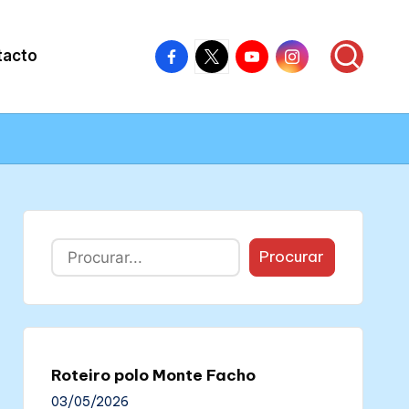
Facebook
X
Youtube
Instagram
tacto
–
–
–
–
Colectivo
Colectivo
Colectivo
Colectivo
Nós
Nós
Nós
Nós
Buscar
Procurar
Roteiro polo Monte Facho
03/05/2026