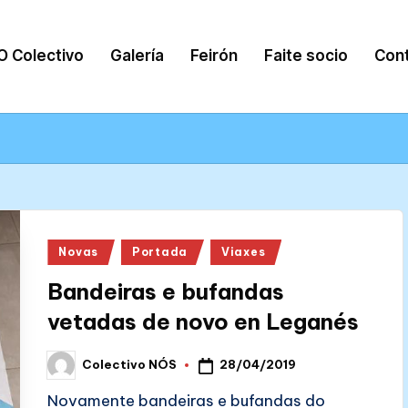
O Colectivo
Galería
Feirón
Faite socio
Con
Posted
Novas
Portada
Viaxes
in
Bandeiras e bufandas
vetadas de novo en Leganés
28/04/2019
Colectivo NÓS
Posted
by
Novamente bandeiras e bufandas do