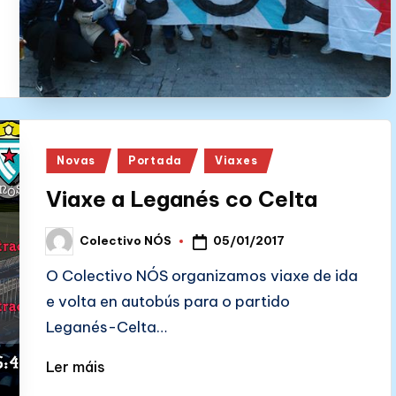
Posted
Novas
Portada
Viaxes
in
Viaxe a Leganés co Celta
05/01/2017
Colectivo NÓS
Posted
by
O Colectivo NÓS organizamos viaxe de ida
e volta en autobús para o partido
Leganés-Celta…
Ler máis