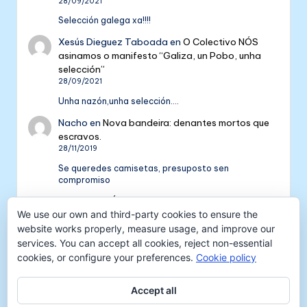
28/09/2021
Selección galega xa!!!!
Xesús Dieguez Taboada
en
O Colectivo NÓS
asinamos o manifesto “Galiza, un Pobo, unha
selección”
28/09/2021
Unha nazón,unha selección....
Nacho
en
Nova bandeira: denantes mortos que
escravos.
28/11/2019
Se queredes camisetas, presuposto sen
compromiso
Colectivo NÓS: 5 anos de galeguismo e celtismo
We use our own and third-party cookies to ensure the
| Colectivo Nós
en
V Aniversario do Colectivo
NÓS
website works properly, measure usage, and improve our
16/09/2018
services. You can accept all cookies, reject non-essential
cookies, or configure your preferences.
Cookie policy
[…] mil tempadas máis. E por iso convidámosvos a
pasar unha xornada de celtismo e patria o vindeiro
venres 30…
Accept all