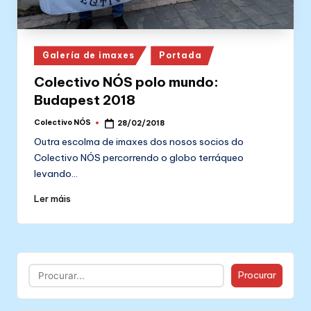
Posted
Galería de imaxes
Portada
in
Colectivo NÓS polo mundo:
Budapest 2018
Colectivo NÓS
28/02/2018
Posted
by
Outra escolma de imaxes dos nosos socios do
Colectivo NÓS percorrendo o globo terráqueo
levando…
Ler máis
Buscar
Procurar